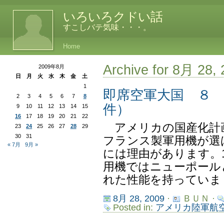
いろいろクドい話
すこしバテ気味・・・。
Home
Archive for 8月 28,
2009年8月
日
月
火
水
木
金
土
1
即席空軍大国 ８
2
3
4
5
6
7
8
件）
9
10
11
12
13
14
15
16
17
18
19
20
21
22
アメリカの国産化計
23
24
25
26
27
28
29
30
31
フランス製軍用機が選
« 7月
9月 »
には理由があります。1
用機ではニューポール
れた性能を持っていまし
8月 28, 2009
·
ＢＵＮ ·
Posted in:
アメリカ陸軍航