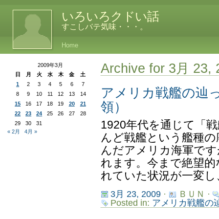
いろいろクドい話
すこしバテ気味・・・。
Home
Archive for 3月 23,
2009年3月
日
月
火
水
木
金
土
1
2
3
4
5
6
7
アメリカ戦艦の辿
8
9
10
11
12
13
14
領）
15
16
17
18
19
20
21
22
23
24
25
26
27
28
1920年代を通じて「
29
30
31
« 2月
4月 »
んど戦艦という艦種の
んだアメリカ海軍ですが
れます。今まで絶望的
れていた状況が一変し、
3月 23, 2009
·
ＢＵＮ ·
Posted in:
アメリカ戦艦の