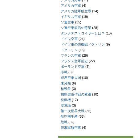
アメリカ海軍
(11)
アメリカ空軍
(4)
アメリカ陸軍航空隊
(24)
イギリス空軍
(19)
ソ連空軍
(35)
ソ連空軍復活の背景
(28)
タンクデストロイヤーとは？
(10)
ドイツ空軍
(24)
ドイツ軍の防御戦ドクトリン
(9)
ドクトリン
(13)
フランス空軍
(29)
フランス空軍前史
(22)
ポーランド空軍
(3)
冷戦
(3)
即席空軍大国
(10)
未分類
(6)
核戦争
(3)
機動突破作戦の変遷
(10)
発動機
(17)
空軍論
(3)
第一次世界大戦
(35)
航空機生産
(33)
陸戦
(32)
陸海軍航空隊
(4)