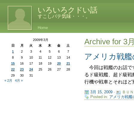
いろいろクドい話
すこしバテ気味・・・。
Home
Archive for 3
2009年3月
日
月
火
水
木
金
土
1
2
3
4
5
6
7
アメリカ戦艦
8
9
10
11
12
13
14
15
16
17
18
19
20
21
今回は戦艦のお話です
22
23
24
25
26
27
28
るド級戦艦、超ド級戦
29
30
31
« 2月
4月 »
行機や戦車とそれほど変
3月 15, 2009
·
ＢＵＮ
Posted in:
アメリカ戦艦