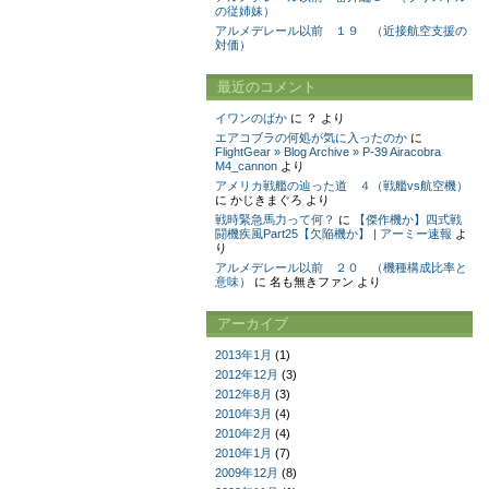
の従姉妹）
アルメデレール以前 １９ （近接航空支援の
対価）
最近のコメント
イワンのばか
に
？
より
エアコブラの何処が気に入ったのか
に
FlightGear » Blog Archive » P-39 Airacobra
M4_cannon
より
アメリカ戦艦の辿った道 ４（戦艦vs航空機）
に
かじきまぐろ
より
戦時緊急馬力って何？
に
【傑作機か】四式戦
闘機疾風Part25【欠陥機か】 | アーミー速報
よ
り
アルメデレール以前 ２０ （機種構成比率と
意味）
に
名も無きファン
より
アーカイブ
2013年1月
(1)
2012年12月
(3)
2012年8月
(3)
2010年3月
(4)
2010年2月
(4)
2010年1月
(7)
2009年12月
(8)