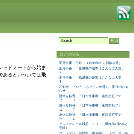
最近の投稿
正月特番 付録 （1949年の先制核攻撃）
レッドノートから始ま
正月特番 「原爆機の邀撃はこんなに大変」
２
であるという点では飛
正月特番 「原爆機の邀撃はこんなに大変」
１
2012年 「いろいろクドい年越し」開催のお知
らせ
夏休み特番 「日本海軍機 迷彩塗粧ヲナ
セ！」 ３
夏休み特番 「日本海軍機 迷彩塗粧ヲナ
セ！」 ２
夏休み特番 「日本海軍機 迷彩塗粧ヲナ
セ！」 １
アルメデレール以前 ２０ （機種構成比率と
意味）
アルメデレール以前 番外編３ （ブリストル