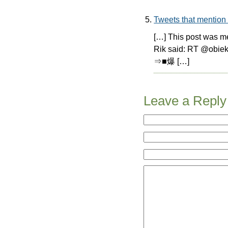
Tweets that m
[…] This post was m
Rik said: R
⇒■爆 […]
Leave a Reply