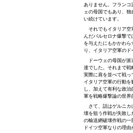
ありません。フランコ
ェの母国でもあり、独
い続けています。
それでもイタリア空軍
んだバルセロナ爆撃では
を与えたにもかかわら
り、イタリア空軍のド
ドーウェの母国が派遣
達でした。それまで戦
実際に肩を並べて戦っ
イタリア空軍の行動を
し、加えて有利な政治
軍を戦略爆撃論の世界
さて、話はゲルニカに
壊を狙う作戦が失敗し
の輸送網破壊作戦の一
ドイツ空軍なりの理由