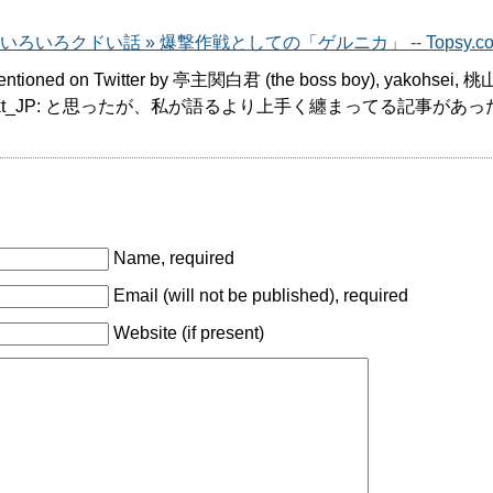
ention いろいろクドい話 » 爆撃作戦としての「ゲルニカ」 -- Topsy.c
entioned on Twitter by 亭主関白君 (the boss boy), yakohsei, 桃山,
T @obiekt_JP: と思ったが、私が語るより上手く纏まってる記事
Name, required
Email (will not be published), required
Website (if present)