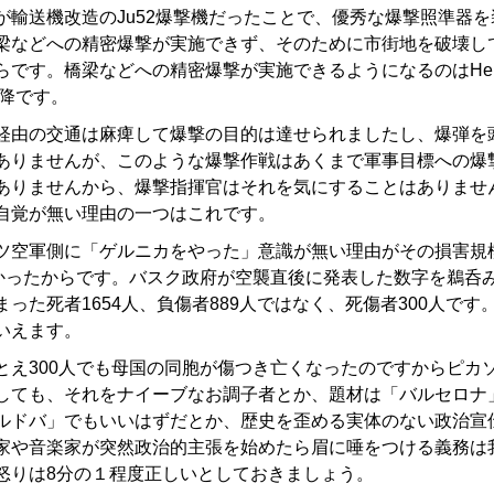
輸送機改造のJu52爆撃機だったことで、優秀な爆撃照準器を
梁などへの精密爆撃が実施できず、そのために市街地を破壊し
です。橋梁などへの精密爆撃が実施できるようになるのはHe11
以降です。
由の交通は麻痺して爆撃の目的は達せられましたし、爆弾を
ありませんが、このような爆撃作戦はあくまで軍事目標への爆
ありませんから、爆撃指揮官はそれを気にすることはありませ
自覚が無い理由の一つはこれです。
空軍側に「ゲルニカをやった」意識が無い理由がその損害規
なかったからです。バスク政府が空襲直後に発表した数字を鵜呑
った死者1654人、負傷者889人ではなく、死傷者300人です
いえます。
え300人でも母国の同胞が傷つき亡くなったのですからピカ
しても、それをナイーブなお調子者とか、題材は「バルセロナ
ルドバ」でもいいはずだとか、歴史を歪める実体のない政治宣
家や音楽家が突然政治的主張を始めたら眉に唾をつける義務は
怒りは8分の１程度正しいとしておきましょう。