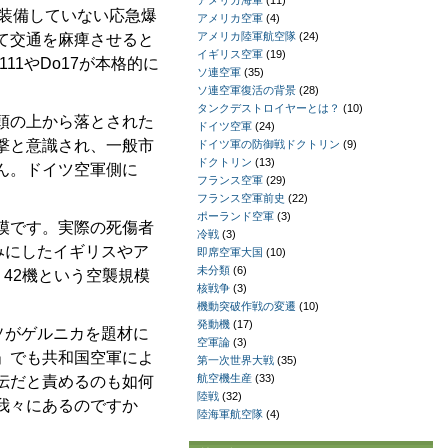
アメリカ海軍
(11)
装備していない応急爆
アメリカ空軍
(4)
アメリカ陸軍航空隊
(24)
て交通を麻痺させると
イギリス空軍
(19)
1やDo17が本格的に
ソ連空軍
(35)
ソ連空軍復活の背景
(28)
タンクデストロイヤーとは？
(10)
頭の上から落とされた
ドイツ空軍
(24)
撃と意識され、一般市
ドイツ軍の防御戦ドクトリン
(9)
ドクトリン
(13)
ん。ドイツ空軍側に
フランス空軍
(29)
フランス空軍前史
(22)
ポーランド空軍
(3)
模です。実際の死傷者
冷戦
(3)
みにしたイギリスやア
即席空軍大国
(10)
未分類
(6)
。42機という空襲規模
核戦争
(3)
機動突破作戦の変遷
(10)
発動機
(17)
ソがゲルニカを題材に
空軍論
(3)
」でも共和国空軍によ
第一次世界大戦
(35)
航空機生産
(33)
伝だと責めるのも如何
陸戦
(32)
我々にあるのですか
陸海軍航空隊
(4)