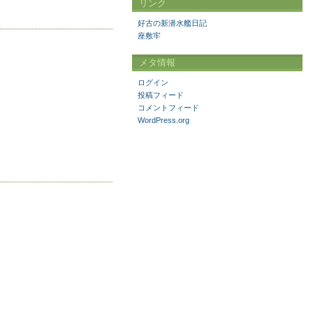
リンク
好古の新潜水艦日記
座敷牢
メタ情報
ログイン
投稿フィード
コメントフィード
WordPress.org