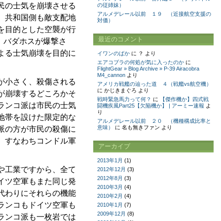
民の士気を崩壊させる
の従姉妹）
アルメデレール以前 １９ （近接航空支援の
、共和国側も敵支配地
対価）
を目的とした空襲が行
最近のコメント
、バダホスが爆撃さ
よる士気崩壊を目的に
イワンのばか
に
？
より
エアコブラの何処が気に入ったのか
に
FlightGear » Blog Archive » P-39 Airacobra
M4_cannon
より
が小さく、殺傷される
アメリカ戦艦の辿った道 ４（戦艦vs航空機）
に
かじきまぐろ
より
が崩壊するどころかそ
戦時緊急馬力って何？
に
【傑作機か】四式戦
ランコ派は市民の士気
闘機疾風Part25【欠陥機か】 | アーミー速報
よ
り
地帯を設けた限定的な
アルメデレール以前 ２０ （機種構成比率と
意味）
に
名も無きファン
より
派の方が市民の殺傷に
、すなわちコンドル軍
アーカイブ
2013年1月
(1)
や工業ですから、全て
2012年12月
(3)
2012年8月
(3)
イツ空軍もまた同じ発
2010年3月
(4)
代わりにそれらの機能
2010年2月
(4)
ランコもドイツ空軍も
2010年1月
(7)
2009年12月
(8)
ランコ派も一枚岩では