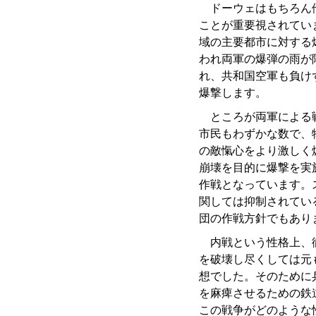
ドーウェはもちろん他
ことが重要視されてい
域の主要都市に対する
われ両軍の爆弾の雨が
れ、共和国空軍も負け
爆撃します。
ところが両軍による戦
市民もわずかな数で、
の敵愾心をより激しく
崩壊を目的に爆撃を実
作戦となっています。
関しては抑制されてい
団の作戦方針でもあり
内戦という性格上、徹
を破壊し尽くしては元
想でした。そのために
を麻痺させるための鉄
この戦争がどのような