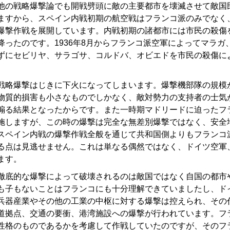
の戦略爆撃論でも開戦劈頭に敵の主要都市を壊滅させて敵国
ますから、スペイン内戦初期の航空戦はフランコ派のみでなく
爆撃作戦を展開しています。内戦初期の諸都市には市民の殺傷
降ったのです。1936年8月からフランコ派空軍によってマラガ
ずにセビリヤ、サラゴサ、コルドバ、オビエドを市民の殺傷に
略爆撃はじきに下火になってしまいます。爆撃機部隊の規模
物質的損害も小さなものでしかなく、敵対勢力の支持者の士気
煽る結果となったからです。また一時期マドリードに迫ったフ
施しますが、この時の爆撃は完全な無差別爆撃ではなく、安全
スペイン内戦の爆撃作戦全般を通じて共和国側よりもフランコ
る点は見逃せません。これは単なる偶然ではなく、ドイツ空軍
ます。
底的な爆撃によって破壊されるのは敵国ではなく自国の都市
も子もないことはフランコにも十分理解できていましたし、ド
兵器産業やその他の工業の中枢に対する爆撃は控えられ、その
道拠点、交通の要衝、港湾施設への爆撃が行われています。フ
性格のものであるかを考慮して作戦していたのですが、そのフ