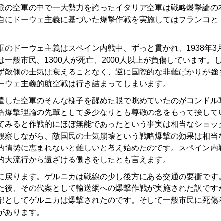
派の空軍の中で一大勢力を誇ったイタリア空軍は戦略爆撃論の
自にドーウェ主義に基づいた爆撃作戦を実施してはフランコと
のドーウェ主義はスペイン内戦中、ずっと貫かれ、1938年3月
一般市民、1300人が死亡、2000人以上が負傷しています。
ず敵側の士気は衰えることなく、逆に国際的な非難ばかりが強
ーウェ主義的航空戦は行き詰まってしまいます。
した空軍のそんな様子を醒めた眼で眺めていたのがコンドル
略爆撃理論の先輩として多少なりとも尊敬の念をもって接して
てみると作戦的にほぼ無能であったという事実は相当なショッ
観察しながら、敵国民の士気崩壊という戦略爆撃の効果は相当
的情勢に恵まれないと難しいと考え始めたのです。スペイン内
的大流行から遠ざける働きをしたとも言えます。
戻ります。ゲルニカは戦線の少し後方にある交通の要衝です
た後、その代案として輸送網への爆撃作戦が実施された訳です
部としてゲルニカは爆撃されたのです。そして一般市民に死傷
があります。