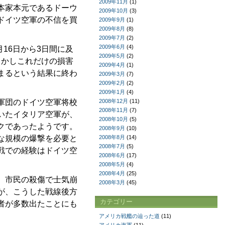
2009年11月
(1)
本家本元であるドーウ
2009年10月
(3)
ドイツ空軍の不信を買
2009年9月
(1)
2009年8月
(8)
2009年7月
(2)
2009年6月
(4)
16日から3日間に及
2009年5月
(2)
しかしこれだけの損害
2009年4月
(1)
まるという結果に終わ
2009年3月
(7)
2009年2月
(2)
2009年1月
(4)
軍団のドイツ空軍将校
2008年12月
(11)
2008年11月
(7)
いたイタリア空軍が、
2008年10月
(5)
クであったようです。
2008年9月
(10)
な規模の爆撃を必要と
2008年8月
(14)
2008年7月
(5)
戦での経験はドイツ空
2008年6月
(17)
2008年5月
(4)
2008年4月
(25)
。市民の殺傷で士気崩
2008年3月
(45)
が、こうした戦線後方
カテゴリー
者が多数出たことにも
アメリカ戦艦の辿った道
(11)