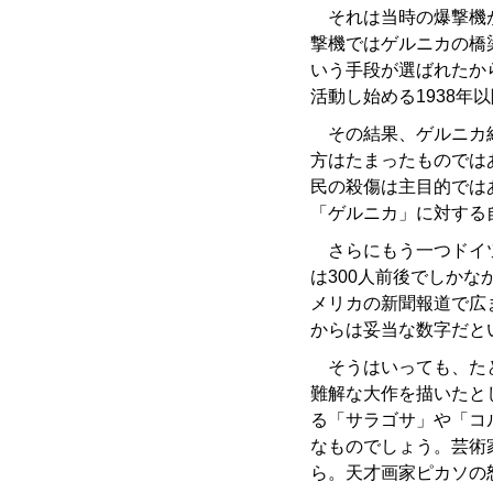
それは当時の爆撃機が
撃機ではゲルニカの橋
いう手段が選ばれたから
活動し始める1938年
その結果、ゲルニカ経
方はたまったものでは
民の殺傷は主目的では
「ゲルニカ」に対する
さらにもう一つドイツ
は300人前後でしか
メリカの新聞報道で広ま
からは妥当な数字だと
そうはいっても、たと
難解な大作を描いたと
る「サラゴサ」や「コ
なものでしょう。芸術
ら。天才画家ピカソの