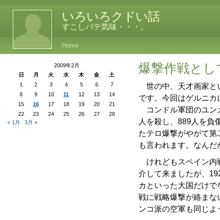
いろいろクドい話
すこしバテ気味・・・。
Home
爆撃作戦とし
2009年2月
日
月
火
水
木
金
土
1
2
3
4
5
6
7
世の中、天才画家とい
8
9
10
11
12
13
14
です。今回はゲルニカ
15
16
17
18
19
20
21
コンドル軍団のユンカ
22
23
24
25
26
27
28
人を殺し、889人を
« 1月
3月 »
たテロ爆撃がやがて第
も言われます。なんだ
けれどもスペイン内戦
介して来ましたが、19
カといった大国だけで
戦に戦略爆撃が絡まな
ンコ派の空軍も同じよ