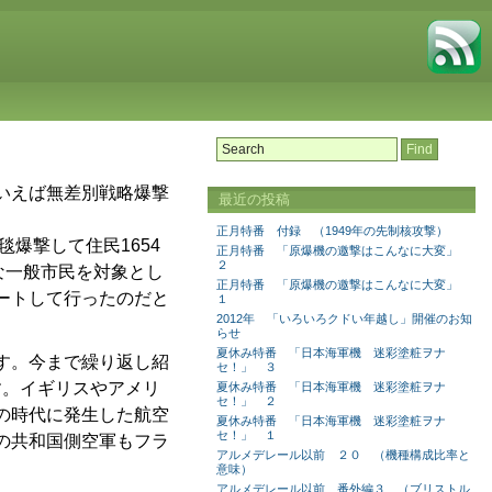
いえば無差別戦略爆撃
最近の投稿
正月特番 付録 （1949年の先制核攻撃）
爆撃して住民1654
正月特番 「原爆機の邀撃はこんなに大変」
２
な一般市民を対象とし
正月特番 「原爆機の邀撃はこんなに大変」
ートして行ったのだと
１
2012年 「いろいろクドい年越し」開催のお知
らせ
夏休み特番 「日本海軍機 迷彩塗粧ヲナ
す。今まで繰り返し紹
セ！」 ３
す。イギリスやアメリ
夏休み特番 「日本海軍機 迷彩塗粧ヲナ
セ！」 ２
の時代に発生した航空
夏休み特番 「日本海軍機 迷彩塗粧ヲナ
セ！」 １
の共和国側空軍もフラ
アルメデレール以前 ２０ （機種構成比率と
意味）
アルメデレール以前 番外編３ （ブリストル