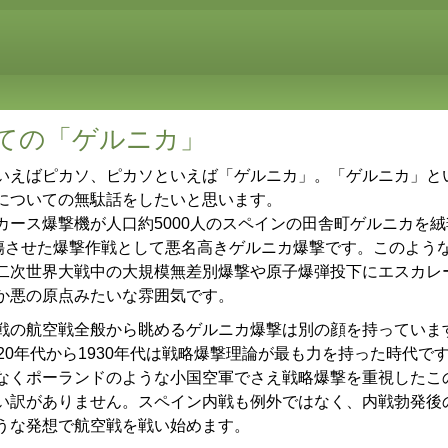
ての「ゲルニカ」
えばピカソ、ピカソといえば「ゲルニカ」。「ゲルニカ」と
についての無駄話をしたいと思います。
ース爆撃機が人口約5000人のスペインの田舎町ゲルニカを絨毯
負傷させた爆撃作戦として悪名高きゲルニカ爆撃です。このよう
二次世界大戦中の大規模無差別爆撃や原子爆弾投下にエスカレ
か悪の原点みたいな雰囲気です。
の航空戦全般から眺めるゲルニカ爆撃は別の顔を持っていま
20年代から1930年代は戦略爆撃理論が最も力を持った時代で
なくポーランドのような小国空軍でさえ戦略爆撃を重視したこ
い訳がありません。スペイン内戦も例外ではなく、内戦勃発後
うな発想で航空戦を戦い始めます。