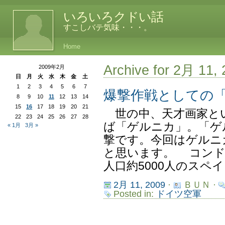
いろいろクドい話
すこしバテ気味・・・。
Home
Archive for 2月 11,
2009年2月
日
月
火
水
木
金
土
1
2
3
4
5
6
7
爆撃作戦としての
8
9
10
11
12
13
14
15
16
17
18
19
20
21
世の中、天才画家と
22
23
24
25
26
27
28
ば「ゲルニカ」。「ゲ
« 1月
3月 »
撃です。今回はゲルニ
と思います。 コンド
人口約5000人のスペイ
2月 11, 2009
·
ＢＵＮ ·
Posted in:
ドイツ空軍