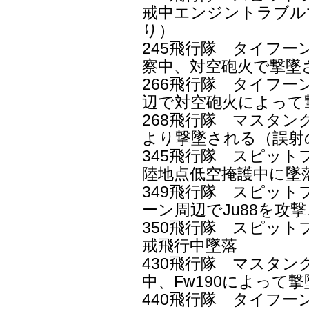
戒中エンジントラブル
り）
245飛行隊 タイフー
察中、対空砲火で撃墜
266飛行隊 タイフーン
辺で対空砲火によって
268飛行隊 マスタング
より撃墜される（誤射
345飛行隊 スピット
陸地点低空掩護中に墜
349飛行隊 スピット
ーン周辺でJu88を攻
350飛行隊 スピットフ
戒飛行中墜落
430飛行隊 マスタング
中、Fw190によって
440飛行隊 タイフーン