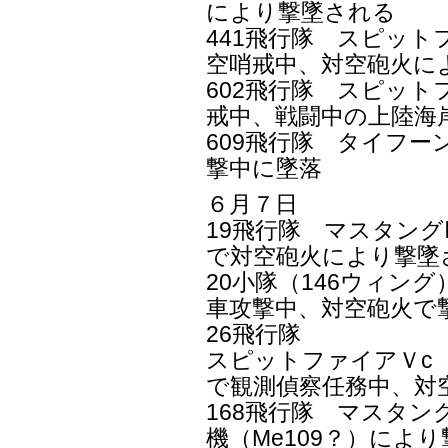
により撃墜される
441飛行隊 スピット
空哨戒中、対空砲火に
602飛行隊 スピット
戒中、戦闘中の上陸海
609飛行隊 タイフーン
撃中に墜落
６月７日
19飛行隊 マスタング
で対空砲火により撃墜
20小隊（146ウィング
車攻撃中、対空砲火で
26飛行隊
スピットファイアＶc（
で観測偵察任務中、対
168飛行隊 マスタング
機（Me109？）によ