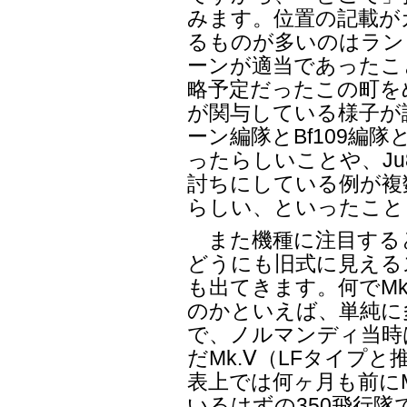
みます。位置の記載が
るものが多いのはラン
ーンが適当であったこ
略予定だったこの町を
が関与している様子が
ーン編隊とBf109編
ったらしいことや、Ju
討ちにしている例が複
らしい、といったこと
また機種に注目すると
どうにも旧式に見える
も出てきます。何でM
のかといえば、単純に
で、ノルマンディ当時
だMk.Ⅴ（LFタイプ
表上では何ヶ月も前に
いるはずの350飛行隊