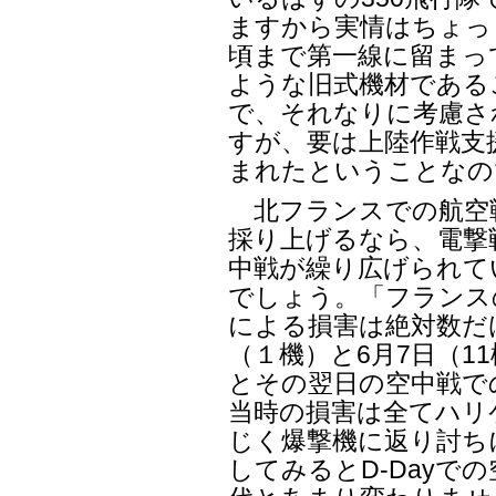
ますから実情はちょっと
頃まで第一線に留まって
ような旧式機材である
で、それなりに考慮さ
すが、要は上陸作戦支
まれたということなの
北フランスでの航空
採り上げるなら、電撃
中戦が繰り広げられて
でしょう。「フランス
による損害は絶対数だけ
（１機）と6月7日（1
とその翌日の空中戦で
当時の損害は全てハリケー
じく爆撃機に返り討ち
してみるとD-Dayで