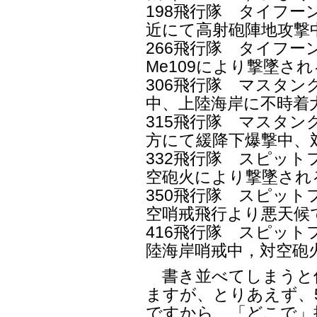
198飛行隊 タイフーン
近にて高射砲陣地攻撃
266飛行隊 タイフーン
Me109により撃墜され
306飛行隊 マスタング
中、上陸海岸に不時着
315飛行隊 マスタング
方にて緩降下爆撃中、
332飛行隊 スピット
空砲火により撃墜され
350飛行隊 スピットフ
空哨戒飛行より悪天候
416飛行隊 スピット
陸海岸哨戒中，対空砲
書き並べてしまうと
ますが、とりあえず、5
ですから、「どこで」