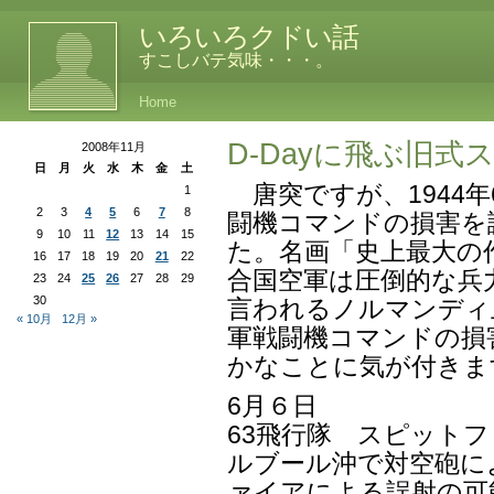
いろいろクドい話
すこしバテ気味・・・。
Home
D-Dayに飛ぶ旧
2008年11月
日
月
火
水
木
金
土
唐突ですが、1944年
1
2
3
4
5
6
7
8
闘機コマンドの損害を
9
10
11
12
13
14
15
た。名画「史上最大の
16
17
18
19
20
21
22
合国空軍は圧倒的な兵
23
24
25
26
27
28
29
30
言われるノルマンディ
« 10月
12月 »
軍戦闘機コマンドの損
かなことに気が付きま
6月６日
63飛行隊 スピットフ
ルブール沖で対空砲に
ァイアによる誤射の可