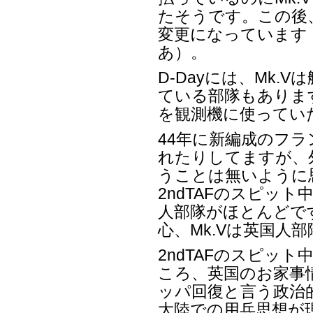
たそうです。この後、M
変更になっています
あ）。
D-Dayには、Mk.
ている部隊もあります
を観測機に使ってい
44年に新編成のフラ
れたりしてますが、外
うことは無いように
2ndTAFのスピッ
人部隊がほとんどです
心、Mk.Vは英国人
2ndTAFのスピッ
ころ、英国のお家事
ッパ回復と言う政治
大陸での用兵思想が