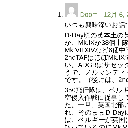
Doom
- 12月 6, 
いつも興味深いお話
D-Day頃の英本土
が、Mk.IXが38個中
Mk.VII,XIVなど
2ndTAFはほぼMk.
い。ADGBはサセッ
うで、ノルマンディー
です。（後には、2n
350飛行隊は、ベル
空侵入作戦に従事して
た。一旦、英国北部に
れ、そのままD-Da
は、ベルギーが英国
払っているのにMk.