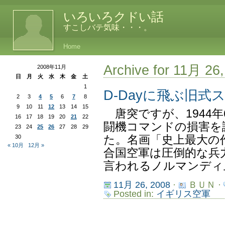
いろいろクドい話
すこしバテ気味・・・。
Home
Archive for 11月 26
2008年11月
日
月
火
水
木
金
土
1
D-Dayに飛ぶ旧
2
3
4
5
6
7
8
9
10
11
12
13
14
15
唐突ですが、1944年
16
17
18
19
20
21
22
闘機コマンドの損害を
23
24
25
26
27
28
29
30
た。名画「史上最大の
« 10月
12月 »
合国空軍は圧倒的な兵
言われるノルマンディ上
11月 26, 2008
·
ＢＵＮ ·
Posted in:
イギリス空軍