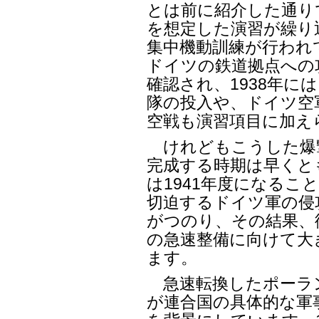
とは前に紹介した通りで
を想定した演習が繰り
集中機動訓練が行われて
ドイツの鉄道拠点への
確認され、1938年に
隊の投入や、ドイツ空
空戦も演習項目に加え
けれどもこうした爆
完成する時期は早くとも
は1941年度になる
切迫するドイツ軍の侵
がつのり、その結果、
の急速整備に向けて大
ます。
急速転換したポーラ
が連合国の具体的な軍