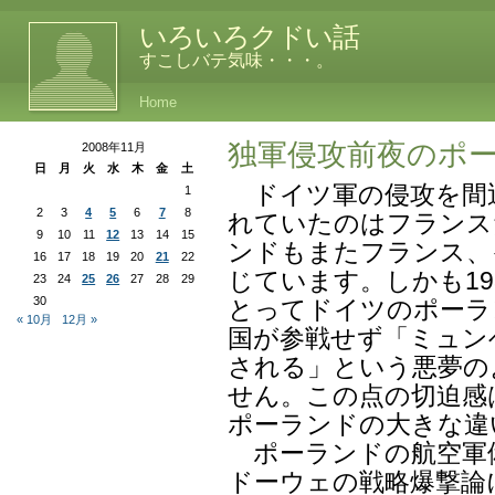
いろいろクドい話
すこしバテ気味・・・。
Home
独軍侵攻前夜のポ
2008年11月
日
月
火
水
木
金
土
ドイツ軍の侵攻を間
1
2
3
4
5
6
7
8
れていたのはフランス
9
10
11
12
13
14
15
ンドもまたフランス、
16
17
18
19
20
21
22
じています。しかも19
23
24
25
26
27
28
29
30
とってドイツのポーラ
« 10月
12月 »
国が参戦せず「ミュン
される」という悪夢の
せん。この点の切迫感
ポーランドの大きな違
ポーランドの航空軍
ドーウェの戦略爆撃論