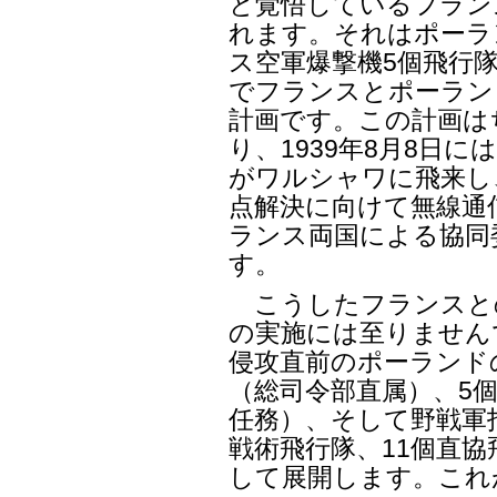
と覚悟しているフラン
れます。それはポーラ
ス空軍爆撃機5個飛行
でフランスとポーラン
計画です。この計画は
り、1939年8月8日
がワルシャワに飛来し
点解決に向けて無線通
ランス両国による協同
す。
こうしたフランスと
の実施には至りません
侵攻直前のポーランド
（総司令部直属）、5
任務）、そして野戦軍指
戦術飛行隊、11個直協
して展開します。これ