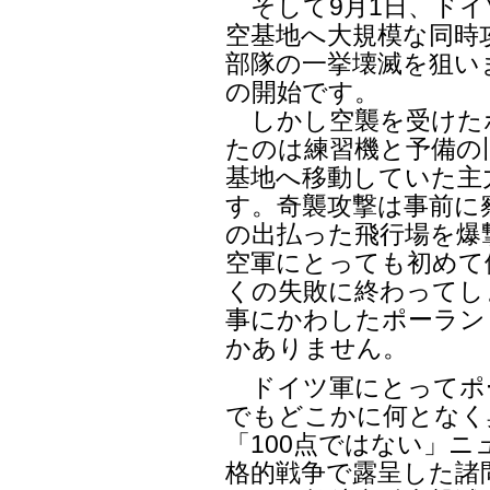
そして9月1日、ドイ
空基地へ大規模な同時
部隊の一挙壊滅を狙い
の開始です。
しかし空襲を受けた
たのは練習機と予備の
基地へ移動していた主
す。奇襲攻撃は事前に
の出払った飛行場を爆
空軍にとっても初めて
くの失敗に終わってし
事にかわしたポーラン
かありません。
ドイツ軍にとってポ
でもどこかに何となく
「100点ではない」
格的戦争で露呈した諸