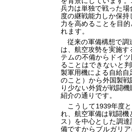
を背景にしています。1
兵力は単独で戦った場
度の継戦能力しか保持
力を高めることを目的
れます。
従来の軍備構想で調
は、航空攻勢を実施す
テムの不備からドイツ
ることはできないと判
製軍用機による自給自足
のこと）から外国製戦
り少ない外貨が戦闘機
紹介の通りです。
こうして1939年度と
れ、航空軍備は戦闘機と
ス）を中心とした調達
備ですからブルガリアに