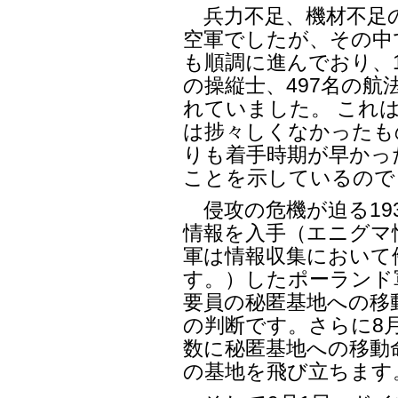
兵力不足、機材不足
空軍でしたが、その中
も順調に進んでおり、1
の操縦士、497名の航
れていました。 これ
は捗々しくなかったも
りも着手時期が早かっ
ことを示しているので
侵攻の危機が迫る193
情報を入手（エニグマ
軍は情報収集において
す。）したポーランド
要員の秘匿基地への移
の判断です。さらに8
数に秘匿基地への移動
の基地を飛び立ちます