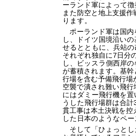
ーランド軍によって徴
また防空と地上支援作
ります。
ポーランド軍は国内
し、ドイツ国境沿いの
せるとともに、兵站の
それぞれ独自に7日分
し、ビッスラ側西岸の
が蓄積されます。基幹
行場を含む予備飛行場
空襲で潰され難い飛行
にはダミー飛行機を置
うした飛行場群は合計
貫工事は本土決戦を控
した日本のようなペー
そして「ひょっとし