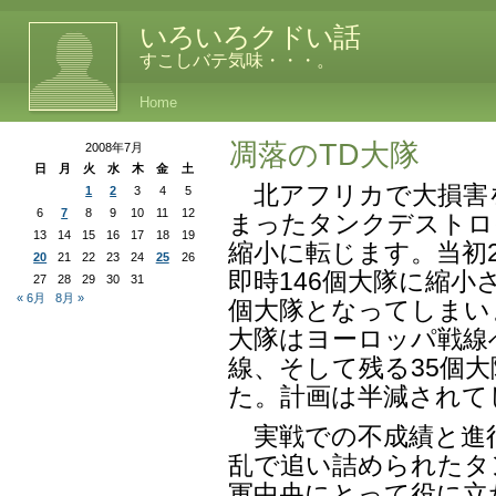
いろいろクドい話
すこしバテ気味・・・。
Home
凋落のTD大隊
2008年7月
日
月
火
水
木
金
土
北アフリカで大損害
1
2
3
4
5
6
7
8
9
10
11
12
まったタンクデストロ
13
14
15
16
17
18
19
縮小に転じます。当初
20
21
22
23
24
25
26
即時146個大隊に縮小さ
27
28
29
30
31
« 6月
8月 »
個大隊となってしまいま
大隊はヨーロッパ戦線
線、そして残る35個
た。計画は半減されて
実戦での不成績と進
乱で追い詰められたタ
軍中央にとって役に立