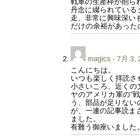
戦車の生産枠が削ら
丹念に綴られている
走、非常に興味深い
だけの余裕があった
magics
- 7月 3, 
こんにちは。
いつも楽しく拝読さ
小さいころ、近くの
ヤのアメリカ軍の”
う、部品が足りない
が、一連の記事読ま
ました。
有難う御座いました