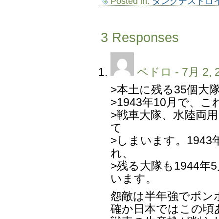
Posted in:
タンクデストロ
3 Responses
ペドロ
- 7月 2, 
>本土に残る35個大
>1943年10月で
>戦車大隊、水陸両
て
>しまいます。194
れ、
>残る大隊も1944
います。
怨敵は半年強でポン
確か日本ではこの頃