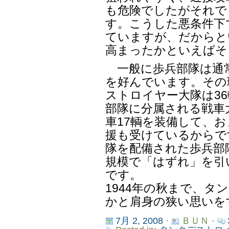
も危険でしたがそれで
す。こうした悪条件下
ていますが、だからと
高まったかといえばそ
一般に歩兵部隊は通
を好んでいます。その
ストロイヤー大隊は3
部隊に分属される戦車大
車17輌を装備して、お
援も受けているからで
隊を配備された歩兵部
規模で「はずれ」を引
です。
1944年の秋まで、タ
かと肩身の狭い思いを
7月 2, 2008
·
ＢＵＮ ·