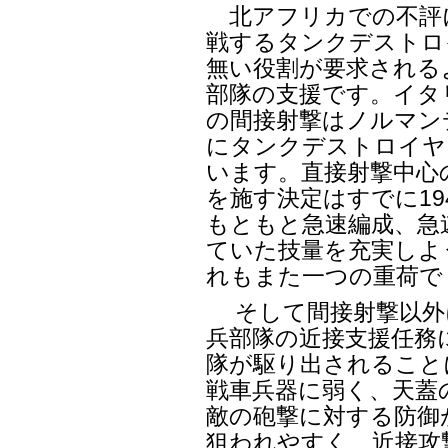
北アフリカでの不評
戦するタンクデストロ
無い役割が要求される
部隊の支援です。イタ
の間接射撃はノルマン
にタンクデストロイヤ
います。直接射撃中心
を施す決定はすでに19
もともと急速編成、急
ていた技量を充実しよ
れもまた一つの重荷で
そして間接射撃以外
兵部隊の近接支援任務
隊が駆り出されること
戦車兵器に弱く、天蓋
敵の砲撃に対する防御
狙われやすく、近接攻