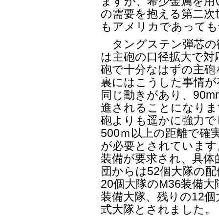
ますが、希少金属を用
の需要を抱える第二次
もアメリカであっても
タングステン弾芯の
は主砲の口径拡大で対
砲で十分なはずの主砲を
裏にはこうした事情が
同じ動きがあり、90m
進されることになります
砲よりも遥かに強力で
500ｍ以上の距離で確
が必要とされています。
装備が要求され、具体
団からは52個大隊の
20個大隊のM36装備大
装備大隊、残りの12
式大隊とされました。