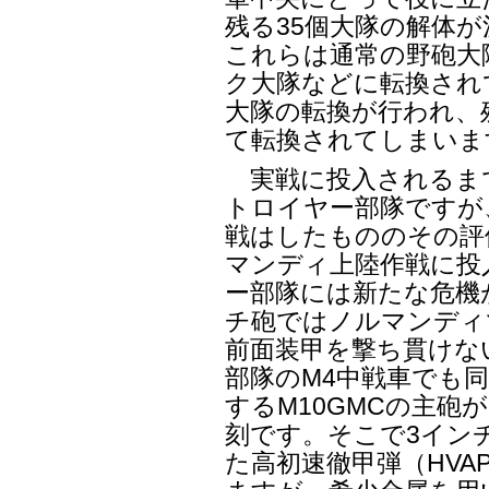
残る35個大隊の解体が
これらは通常の野砲大
ク大隊などに転換されて
大隊の転換が行われ、残
て転換されてしまいま
実戦に投入されるま
トロイヤー部隊ですが
戦はしたもののその評
マンディ上陸作戦に投
ー部隊には新たな危機が
チ砲ではノルマンディ
前面装甲を撃ち貫けな
部隊のM4中戦車でも
するM10GMCの主砲
刻です。そこで3イン
た高初速徹甲弾（HV