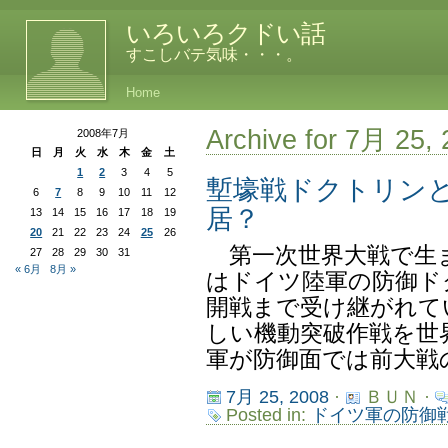
いろいろクドい話
すこしバテ気味・・・。
Home
Archive for 7月 25,
2008年7月
日
月
火
水
木
金
土
1
2
3
4
5
塹壕戦ドクトリン
6
7
8
9
10
11
12
居？
13
14
15
16
17
18
19
20
21
22
23
24
25
26
第一次世界大戦で生
27
28
29
30
31
« 6月
8月 »
はドイツ陸軍の防御ド
開戦まで受け継がれて
しい機動突破作戦を世
軍が防御面では前大戦の
7月 25, 2008
·
ＢＵＮ ·
Posted in:
ドイツ軍の防御