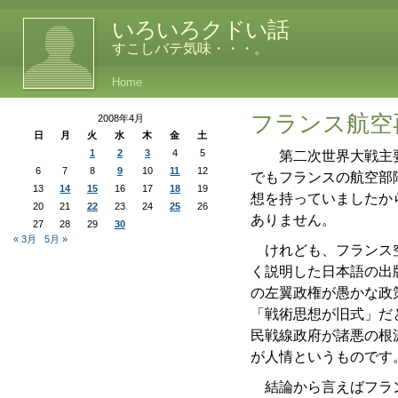
いろいろクドい話
すこしバテ気味・・・。
Home
フランス航空
2008年4月
日
月
火
水
木
金
土
1
2
3
4
5
第二次世界大戦主要
6
7
8
9
10
11
12
でもフランスの航空部
13
14
15
16
17
18
19
想を持っていましたか
20
21
22
23
24
25
26
ありません。
27
28
29
30
« 3月
5月 »
けれども、フランス空
く説明した日本語の出
の左翼政権が愚かな政
「戦術思想が旧式」だ
民戦線政府が諸悪の根
が人情というものです
結論から言えばフラン