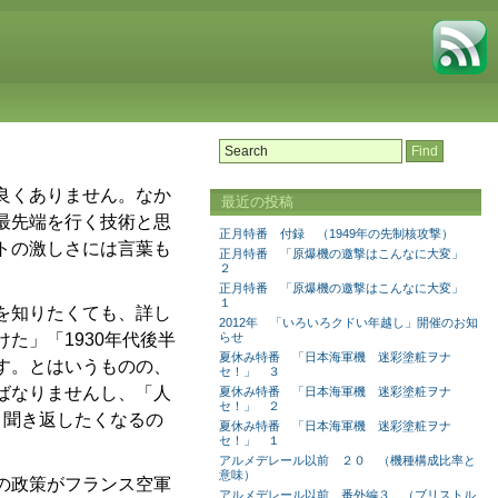
良くありません。なか
最近の投稿
最先端を行く技術と思
正月特番 付録 （1949年の先制核攻撃）
トの激しさには言葉も
正月特番 「原爆機の邀撃はこんなに大変」
２
正月特番 「原爆機の邀撃はこんなに大変」
１
を知りたくても、詳し
2012年 「いろいろクドい年越し」開催のお知
た」「1930年代後半
らせ
夏休み特番 「日本海軍機 迷彩塗粧ヲナ
す。とはいうものの、
セ！」 ３
ばなりませんし、「人
夏休み特番 「日本海軍機 迷彩塗粧ヲナ
セ！」 ２
と聞き返したくなるの
夏休み特番 「日本海軍機 迷彩塗粧ヲナ
セ！」 １
アルメデレール以前 ２０ （機種構成比率と
意味）
の政策がフランス空軍
アルメデレール以前 番外編３ （ブリストル