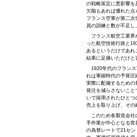
の戦略策定に悪影響を
欠陥もあれば優れた点
フランス空軍が第二次
員の訓練と数が不足し
フランス航空工業界が
った航空技術行政と1
あるというだけであれ
結果に足掻いただけと
1920年代のフラン
れは軍縮時代の予算圧
実際に配備するための
発注を減らさないこと
いで採用されたひとつ
売上を取り上げ、その
このため各製造会社の
手作業が中心となる世界
の為替レートで21セ