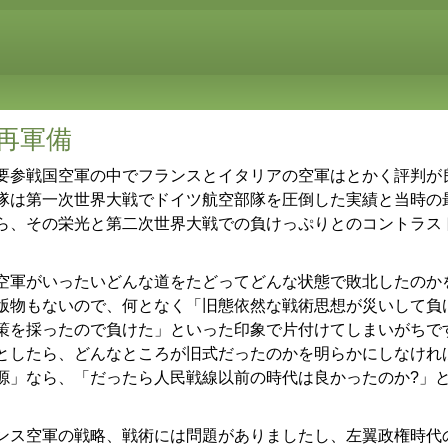
再軍備
参戦国空軍の中でフランスとイタリアの空軍はとかく評判が
隊は第一次世界大戦でドイツ航空部隊を圧倒した実績と当時の
ら、その栄光と第二次世界大戦での負けっぷりとのコントラス
軍がいったいどんな道をたどってどんな状態で敗北したのか
版物もないので、何となく「旧態依然な戦術思想が災いして負け
策を採ったので負けた」といった印象で片付けてしまいがちで
としたら、どんなところが旧式だったのかを明らかにしなけれ
源」なら、「だったら人民戦線以前の時代は良かったのか?」
。
ス空軍の戦略、戦術には問題がありましたし、左翼政権時代