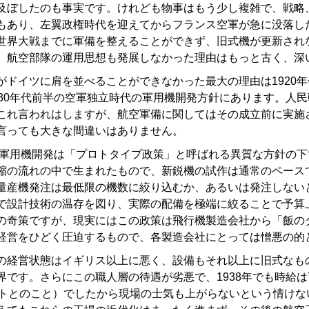
及ぼしたのも事実です。けれども物事はもう少し複雑で、戦略
もあり、左翼政権時代を迎えてからフランス空軍が急に没落し
世界大戦までに軍備を整えることができず、旧式機が更新され
、航空部隊の運用思想も発展しなかった理由はもっと古く、深
ドイツに肩を並べることができなかった最大の理由は1920
930年代前半の空軍独立時代の軍用機開発方針にあります。人
これ言われはしますが、航空軍備に関してはその成立前に実施
言っても大きな間違いはありません。
ス軍用機開発は「プロトタイプ政策」と呼ばれる異質な方針の
縮の流れの中で生まれたもので、新鋭機の試作は通常のペース
量産機発注は最低限の機数に絞り込むか、あるいは発注しない
で設計技術の温存を図り、実際の配備を極端に絞ることで予算
の奇策ですが、現実にはこの政策は飛行機製造会社から「飯の
経営をひどく圧迫するもので、各製造会社にとっては憎悪の的
経営状態はイギリス以上に悪く、設備もそれ以上に旧式なも
です。さらにこの職人層の待遇が劣悪で、1938年でも時給は7
ントとのこと）でしたから現場の士気も上がらないという情けな