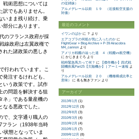
、戦術思想については
の従姉妹）
アルメデレール以前 １９ （近接航空支援の
た訳でもありません。
対価）
ないまま残り続け、乗
最近のコメント
い部分にあります。
イワンのばか
に
？
より
年代のフランス政府が採
エアコブラの何処が気に入ったのか
に
民戦線政府は左翼政権で
FlightGear » Blog Archive » P-39 Airacobra
M4_cannon
より
された諸政策の悪しき
アメリカ戦艦の辿った道 ４（戦艦vs航空機）
に
かじきまぐろ
より
戦時緊急馬力って何？
に
【傑作機か】四式戦
闘機疾風Part25【欠陥機か】 | アーミー速報
よ
下で行われています。こ
り
で発注するけれども、
アルメデレール以前 ２０ （機種構成比率と
意味）
に
名も無きファン
より
という政策です。試作
上の問題を解決する狙
アーカイブ
タネ」である量産機の
2013年1月
(1)
となる悪政でした。
2012年12月
(3)
2012年8月
(3)
ので、文字通り職人の
2010年3月
(4)
2010年2月
(4)
フラン（1938年当時
2010年1月
(7)
い状態となっていま
2009年12月
(8)