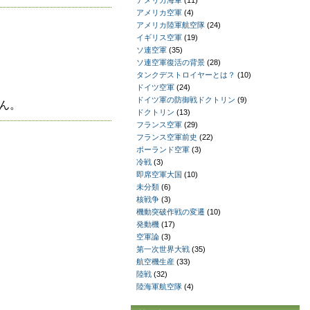
アメリカ海軍
(11)
アメリカ空軍
(4)
アメリカ陸軍航空隊
(24)
イギリス空軍
(19)
ソ連空軍
(35)
ソ連空軍復活の背景
(28)
タンクデストロイヤーとは？
(10)
ドイツ空軍
(24)
ドイツ軍の防御戦ドクトリン
(9)
ん。
ドクトリン
(13)
フランス空軍
(29)
フランス空軍前史
(22)
ポーランド空軍
(3)
冷戦
(3)
即席空軍大国
(10)
未分類
(6)
核戦争
(3)
機動突破作戦の変遷
(10)
発動機
(17)
空軍論
(3)
第一次世界大戦
(35)
航空機生産
(33)
陸戦
(32)
陸海軍航空隊
(4)