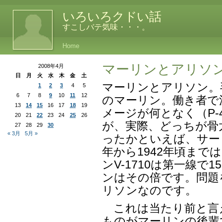
いろいろクドい話
すこしバテ気味・・・。
Home
マーリンとアリソ
2008年4月
日
月
火
水
木
金
土
マーリンとアリソン。
1
2
3
4
5
6
7
8
9
10
11
12
のマーリン。働き者で
13
14
15
16
17
18
19
メージが何となく（P-
20
21
22
23
24
25
26
が、実際、どっちが骨
27
28
29
30
« 3月
5月 »
ったかといえば、サー
年から1942年頃まで
ンV-1710は第一線で
ンはその倍です。問題
リソンなのです。
これは当たり前と言えば
ものがマーリンの後輩