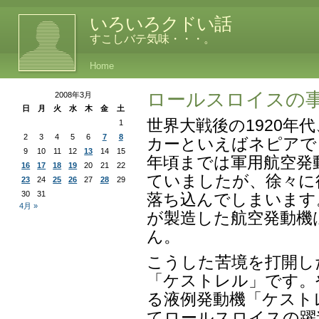
いろいろクドい話
すこしバテ気味・・・。
Home
ロールスロイスの
2008年3月
日
月
火
水
木
金
土
世界大戦後の1920年
1
2
3
4
5
6
7
8
カーといえばネピアで
9
10
11
12
13
14
15
年頃までは軍用航空発
16
17
18
19
20
21
22
ていましたが、徐々に後
23
24
25
26
27
28
29
30
31
落ち込んでしまいます。
4月 »
が製造した航空発動機
ん。
こうした苦境を打開し
「ケストレル」です。
る液例発動機「ケスト
てロールスロイスの躍