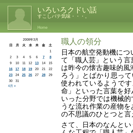
いろいろクドい話
すこしバテ気味・・・。
Home
職人の領分
2008年3月
日
月
火
水
木
金
土
日本の航空発動機につ
1
2
3
4
5
6
7
8
て「職人芸」という言
9
10
11
12
13
14
15
は昨今の懐古趣味的風
16
17
18
19
20
21
22
ろう」とばかり思って
23
24
25
26
27
28
29
30
31
使われているようです
4月 »
命」といった言葉を好
いった分野では機械的
うな流れ作業の産物を
の不思議のひとつと言
さて、日本のなんとい
んな工程で「職人芸」