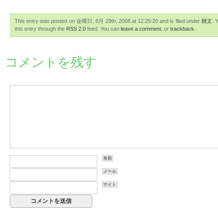
This entry was posted on 金曜日, 8月 29th, 2008 at 12:25:20 and is filed under
雑文
. 
this entry through the
RSS 2.0
feed. You can
leave a comment
, or
trackback
.
コメントを残す
名前
メール
サイト