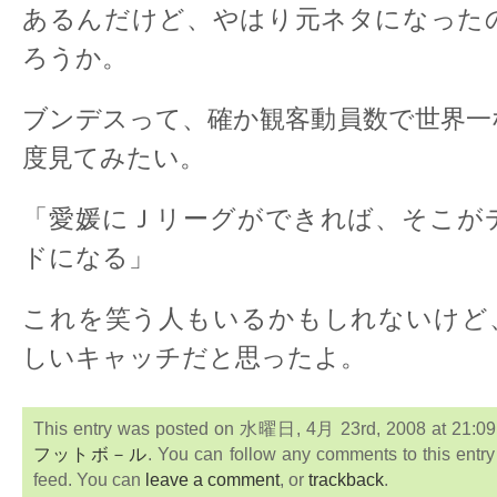
あるんだけど、やはり元ネタになった
ろうか。
ブンデスって、確か観客動員数で世界一
度見てみたい。
「愛媛にＪリーグができれば、そこが
ドになる」
これを笑う人もいるかもしれないけど
しいキャッチだと思ったよ。
This entry was posted on 水曜日, 4月 23rd, 2008 at 21:09:2
フットボ－ル
. You can follow any comments to this entr
feed. You can
leave a comment
, or
trackback
.