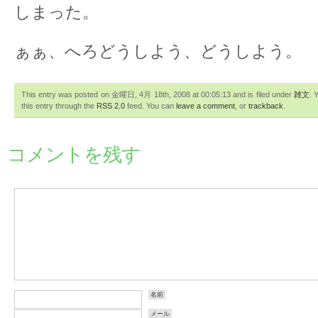
しまった。
ぁぁ、へろどうしよう、どうしよう。
This entry was posted on 金曜日, 4月 18th, 2008 at 00:05:13 and is filed under
雑文
. 
this entry through the
RSS 2.0
feed. You can
leave a comment
, or
trackback
.
コメントを残す
名前
メール