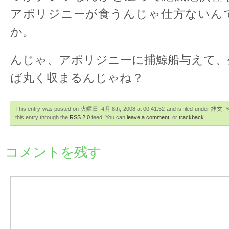
アポリジニーが食うんじゃ仕方ないん
か。
んじゃ、アポリジニーに捕鯨船与えて、
ば丸く収まるんじゃね？
This entry was posted on 火曜日, 4月 8th, 2008 at 00:41:52 and is filed under
雑文
. 
this entry through the
RSS 2.0
feed. You can
leave a comment
, or
trackback
.
コメントを残す