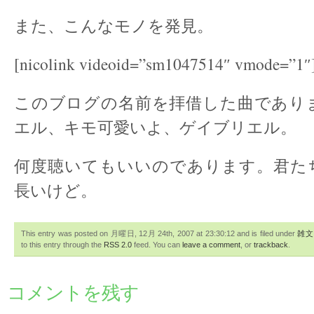
また、こんなモノを発見。
[nicolink videoid=”sm1047514″ vmode=”1″
このブログの名前を拝借した曲であり
エル、キモ可愛いよ、ゲイブリエル。
何度聴いてもいいのであります。君た
長いけど。
This entry was posted on 月曜日, 12月 24th, 2007 at 23:30:12 and is filed under
雑文
to this entry through the
RSS 2.0
feed. You can
leave a comment
, or
trackback
.
コメントを残す