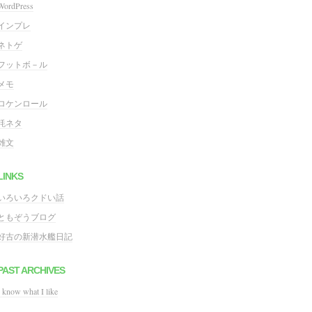
WordPress
インプレ
ネトゲ
フットボ－ル
メモ
ロケンロール
粍ネタ
雑文
LINKS
いろいろクドい話
ともぞうブログ
好古の新潜水艦日記
PAST ARCHIVES
I know what I like