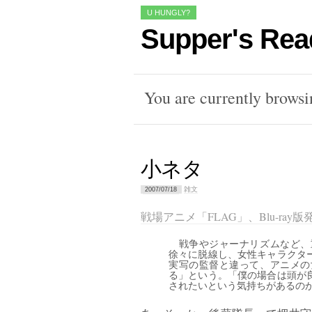
U HUNGLY?
Supper's Rea
You are currently brows
小ネタ
雑文
2007/07/18
戦場アニメ「FLAG」、Blu-ra
戦争やジャーナリズムなど、
徐々に脱線し、女性キャラクタ
実写の監督と違って、アニメの
る」という。「僕の場合は頭が
されたいという気持ちがあるの