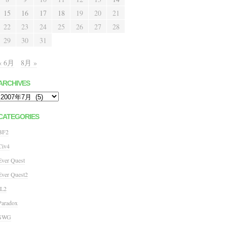
15
16
17
18
19
20
21
22
23
24
25
26
27
28
29
30
31
« 6月
8月 »
ARCHIVES
Archives
CATEGORIES
BF2
Civ4
Ever Quest
Ever Quest2
IL2
Paradox
SWG