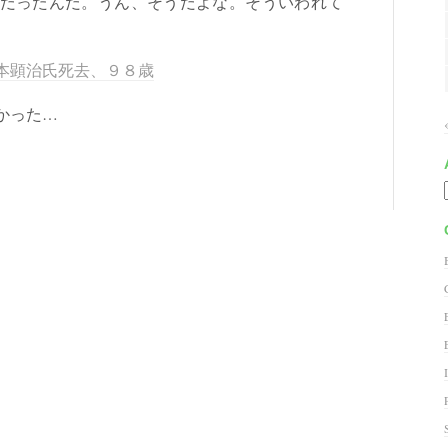
だったんだ。うん、そうだよな。そういわれて
本顕治氏死去、９８歳
かった…