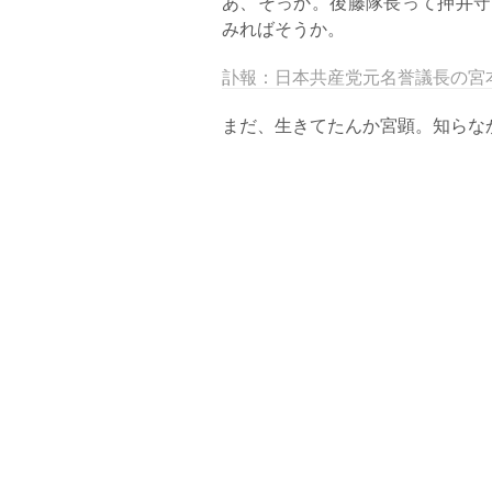
あ、そっか。後藤隊長って押井守
みればそうか。
訃報：日本共産党元名誉議長の宮
まだ、生きてたんか宮顕。知らな