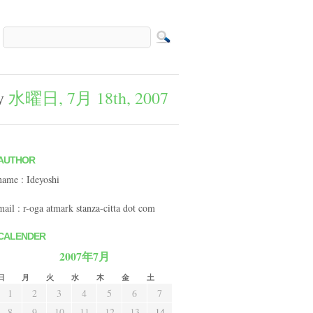
ay
水曜日, 7月 18th, 2007
AUTHOR
name : Ideyoshi
mail : r-oga atmark stanza-citta dot com
CALENDER
2007年7月
日
月
火
水
木
金
土
1
2
3
4
5
6
7
8
9
10
11
12
13
14