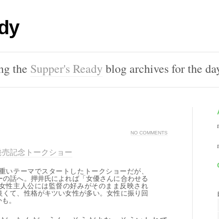
dy
ing the
Supper's Ready
blog archives for the d
NO COMMENTS
y版発売記念トークショー
重いテーマでスタートしたトークショーだが、
ーの話へ。押井氏によれば「女優さんに合わせる
女性主人公には監督の好みがそのまま反映され
良くて、性格がキツい女性が多い。女性に振り回
かも。