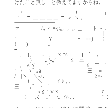
けたこと無し」と教えてますからね。
/’ ! ━━┓┃
-‐’―ニ二二二二ニ＞
━━━━━━━━
ァ /,,ｨ=-;;,,, , ,,＿
┃ ┃┃
‘ Y ｰ==j 〈,
! )
┛
ゝ. {､ - ,. ヾ “^ } } ﾟ ｡
） ,. ‘-,,’ ≦ 三
ゞ, ∧ヾ ゝ’ﾟ ≦ 三 ﾟ｡
‘=-/ ヽﾟ ｡≧ 三 ＝=-
/ |ヽ ＼-ｧ, ≧=- 
! ＼ ｲﾚ,
三 ｡ﾟ ･ ﾟ
| ＞≦｀Vヾ ヾ 
〉 ,く ｡ﾟ /｡･ｲﾊ ､､ ｀ミ ｡