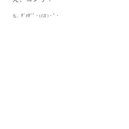
も、ﾀﾞﾒﾎﾟﾟ・(ﾉД`)・ﾟ・