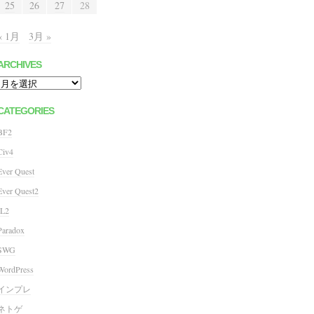
25
26
27
28
« 1月
3月 »
ARCHIVES
Archives
CATEGORIES
BF2
Civ4
Ever Quest
Ever Quest2
IL2
Paradox
SWG
WordPress
インプレ
ネトゲ