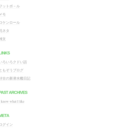
フットボ－ル
メモ
ロケンロール
粍ネタ
雑文
LINKS
いろいろクドい話
ともぞうブログ
好古の新潜水艦日記
PAST ARCHIVES
I know what I like
META
ログイン