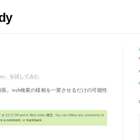
dy
ipes」を試してみた
。web検索の様相を一変させるだけの可能性
t 13:17:39 and is filed under
雑文
. You can follow any comments to
ve a comment
, or
trackback
.