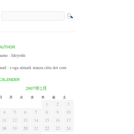
AUTHOR
name : Ideyoshi
mail : r-oga atmark stanza-citta dot com
CALENDER
2007年2月
日
月
火
水
木
金
土
1
2
3
4
5
6
7
8
9
10
11
12
13
14
15
16
17
18
19
20
21
22
23
24