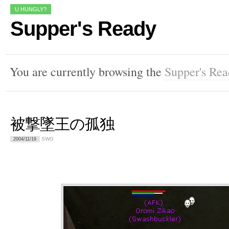
U HUNGLY?
Supper's Ready
You are currently browsing the
Supper's Re
被撃墜王の孤独
SWG
2004/11/19