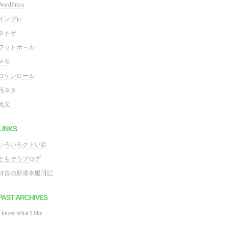
WordPress
インプレ
ネトゲ
フットボ－ル
メモ
ロケンロール
粍ネタ
雑文
LINKS
いろいろクドい話
ともぞうブログ
好古の新潜水艦日記
PAST ARCHIVES
I know what I like