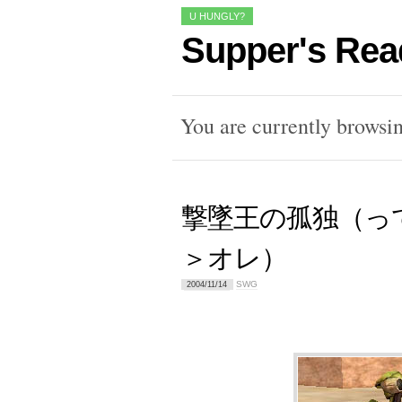
U HUNGLY?
Supper's Rea
You are currently browsi
撃墜王の孤独（っ
＞オレ）
SWG
2004/11/14