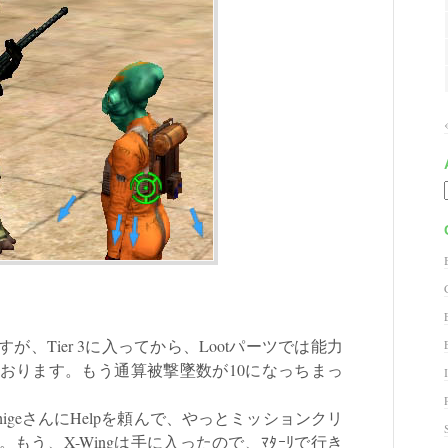
Tier 3に入ってから、Lootパーツでは能力
おります。もう通算被撃墜数が10になっちまっ
higeさんにHelpを頼んで、やっとミッションクリ
う、X-Wingは手に入ったので、ﾏﾀｰﾘで行き