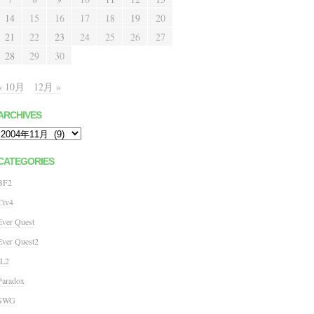
14
15
16
17
18
19
20
21
22
23
24
25
26
27
28
29
30
« 10月
12月 »
ARCHIVES
Archives
CATEGORIES
BF2
Civ4
Ever Quest
Ever Quest2
IL2
Paradox
SWG