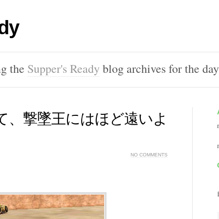
dy
ng the
Supper's Ready
blog archives for the da
て、撃墜王にはほど遠いよ
NO COMMENTS