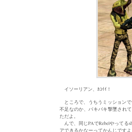
イソーリアン、ｶｺｲｲ！
ところで、うちうミッションですが、
不足なのか、バキバキ撃墜されて
ただよ。
んで、同じPAでRebelやってるs
アできるかなーってかんじですよ。も