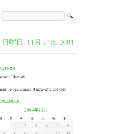
y
日曜日, 11月 14th, 2004
AUTHOR
name : Ideyoshi
mail : r-oga atmark stanza-citta dot com
CALENDER
2004年11月
日
月
火
水
木
金
土
1
2
3
4
5
6
7
8
9
10
11
12
13