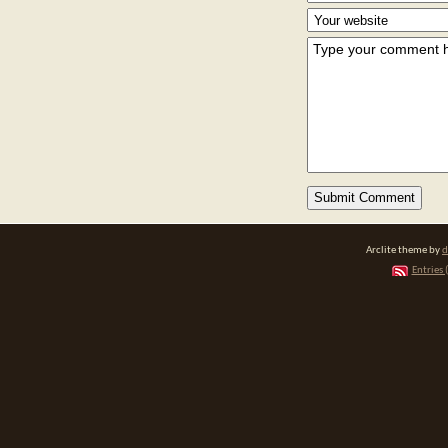
Arclite theme by
d
Entries 