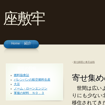
座敷牢
Home
紹介
«
第七師団と奉天会戦
最近の投稿
寄せ集め
燃料協會誌
パレンバンの航空燃料生産
大豆
世間は広いよ
ノーム・ローンエンジン
軍服の材料 ＮＯ．３
りにも少ない
移住されてき