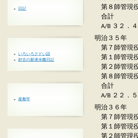
第８師管現
日記
合計 
A/B ３２．
明治３５年
リンク
第７師管現
いろいろクドい話
第１師管現
好古の新潜水艦日記
第２師管現
第８師管現
合計 
過去のアーカイブ
A/B ２２．
座敷牢
明治３６年
第７師管現役
第１師管現
メタ情報
第２師管現