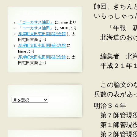
師団、きちん
最近のコメント
いらっしゃっ
「コーカサス油田」
に
hime
より
「年報 新
「コーカサス油田」
に
MUTI
より
厚岸町太田屯田開拓記念館
に
太
北海道のおけ
田屯田末裔
より
厚岸町太田屯田開拓記念館
に
阿
hime
より
編集者 北海
厚岸町太田屯田開拓記念館
に
太
田屯田末裔
より
平成２１年１
この論文のな
アーカイブ
兵数の表があ
ア
ー
明治３４年
カ
第７師管現
イ
ブ
第１師管現
第２師管現
カテゴリー