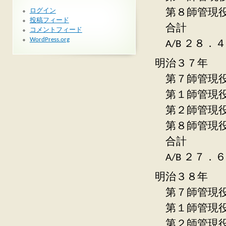
ログイン
第８師管現
投稿フィード
合計 
コメントフィード
WordPress.org
A/B ２８．
明治３７年
第７師管現役
第１師管現
第２師管現
第８師管
合計 
A/B ２７．
明治３８年
第７師管現役
第１師管現
第２師管現