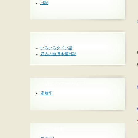
日記
リンク
いろいろクドい話
好古の新潜水艦日記
過去のアーカイブ
座敷牢
メタ情報