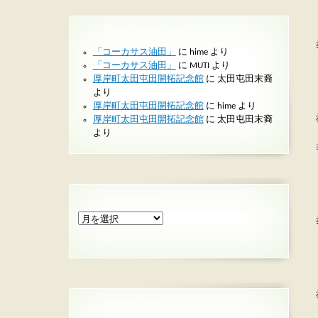
最近のコメント
「コーカサス油田」
に
hime
より
「コーカサス油田」
に
MUTI
より
厚岸町太田屯田開拓記念館
に
太田屯田末裔
より
厚岸町太田屯田開拓記念館
に
hime
より
厚岸町太田屯田開拓記念館
に
太田屯田末裔
より
アーカイブ
ア
ー
カ
イ
ブ
カテゴリー