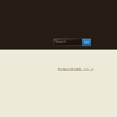
寄せ集めの第七師団 ＮＯ．6
»