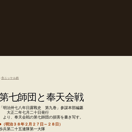
«
含ニッケル鉄
第七師団と奉天会戦
「明治卅七八年日露戰史 第九巻」参謀本部編纂
大正二年七月二十日発行
より、奉天会戦の第七師団の損害を書き写す。
●（明治３８年２月２７日～２８日）
歩兵第二十五連隊第一大隊