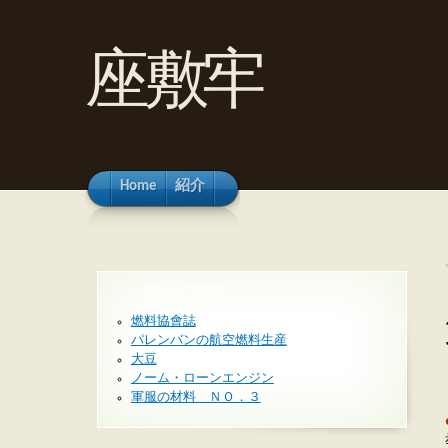
座敷牢
Home
紹介
最近の投稿
燃料協會誌
パレンバンの航空燃料生産
大豆
ノーム・ローンエンジン
軍服の材料 ＮＯ．３