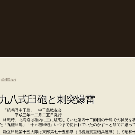
«
歯科医将校
九八式臼砲と刺突爆雷
「続鳴呼中千島」 中千島戦友会
平成三年一二月二五日発行
終戦時、北海道は稚内に主に駐屯していた第四十二師団の千島での状況を将
た「九糎臼砲」「十五糎臼砲」いつまで使われていたのかずっと疑問に思っ
独立臼砲第十五大隊は東部第七十五部隊（旧横須賀重砲兵連隊）にて昭和十