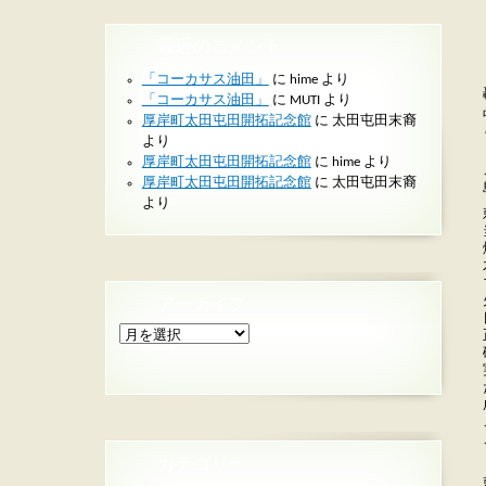
最近のコメント
「コーカサス油田」
に
hime
より
「コーカサス油田」
に
MUTI
より
厚岸町太田屯田開拓記念館
に
太田屯田末裔
より
厚岸町太田屯田開拓記念館
に
hime
より
厚岸町太田屯田開拓記念館
に
太田屯田末裔
より
アーカイブ
ア
ー
カ
イ
ブ
カテゴリー