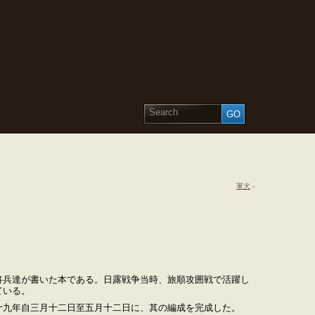
軍犬
»
兵達が書いた本である。日露戦争当時、旅順攻囲戦で活躍し
ている。
九年自三月十二日至五月十二日に、其の編成を完成した。