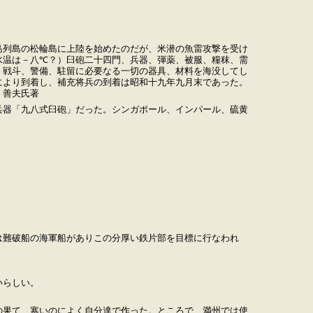
列島の松輪島に上陸を始めたのだが、米潜の魚雷攻撃を受け
水温は－八℃？）臼砲二十四門、兵器、弾薬、被服、糧秣、需
、戦斗、警備、駐留に必要なる一切の器具、材料を海没してし
により到着し、補充将兵の到着は昭和十九年九月末であった。
 善夫氏著
兵器「九八式臼砲」だった。シンガポール、インパール、硫黄
は難破船の海軍船がありこの分厚い鉄片部を目標に行なわれ
いらしい。
の果て、寒いのによく自分達で作った。ところで、満州では使