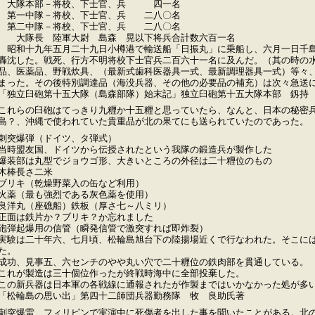
大隊本部－将校、下士官、兵 四一名
第一中隊－将校、下士官、兵 二八〇名
第二中隊－将校、下士官、兵 二八〇名
大隊長 陸軍大尉 島森 晃以下将兵合計数六百一名
昭和十九年五月二十九日小樽港で輸送船「日振丸」に乗船し、六月一日千島
轟沈した。戦死、行方不明将校下士官兵二百六十一名に及んだ。（其の時の
品、医薬品、野戦炊具、（最新式歯科医器具一式、最新調理器具一式）等々
まった。その後特別調達品（海没兵器、その他の必要品の補充）は次々急送
「独立臼砲第十五大隊（島森部隊）始末記」独立臼砲第十五大隊本部 釼持
これらの臼砲はてっきり九糎か十五糎と思っていたら、なんと、日本の秘密
島？、沖縄で使われていた貴重品が北の果てにも送られていたのであった。
刺突爆弾（ドイツ、タ弾式）
当時盟友国、ドイツから伝授されたという我隊の鍛造兵が製作した
爆装部は丸型でジョウゴ形、大きいところの外径は二十糎位のもの
木棒長さ二米
ブリキ（乾燥野菜入の缶など利用）
火薬（最も強烈である灰色薬を使用）
良洋丸（座礁船）鉄板（厚さ七～八ミリ）
正面は鉄片か？ブリキ？か忘れました
砲弾起爆用の信管（瞬発信管で激突すれば即炸裂）
実験は二十年六、七月頃、松輪島旭台下の陸揚場近くで行なわれた。そこに
た。
成功、見事五、六センチのやや丸い穴で二十糎位の鉄肉部を貫通している。
これが製造は三十個位作ったが終戦時海中に全部投棄した。
この新兵器は日本軍の各戦線に通報されたが作製まではいかなかった処が多
「松輪島の思い出」第四十二師団兵器勤務隊 牧 良助氏著
刺突爆雷、フィリピンで実演中に死傷者を出した事を聞いたことがある。北