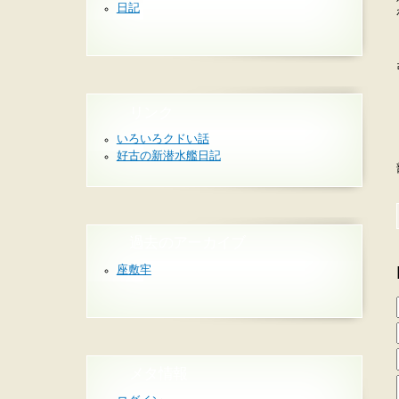
日記
リンク
いろいろクドい話
好古の新潜水艦日記
過去のアーカイブ
座敷牢
メタ情報