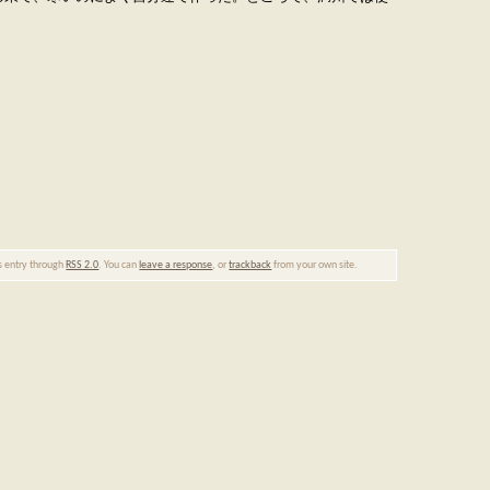
is entry through
RSS 2.0
. You can
leave a response
, or
trackback
from your own site.