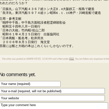
われたのだろうか？
「日振丸」山下汽船４３６７総トン大正8．4大阪鉄工・桜島で建造
「良洋丸」東洋汽船５９７４総トン昭和6．1．15神戸・川崎造船で建造
引用・参考文献
「嗚呼中千島」中千島方面戦没者慰霊碑顕彰会
昭和五十四年八月一日発行
「日本の大砲」竹内昭/佐山二郎
昭和６１年４月２５日発行 出版協同社
「日本商船・船名考」松井邦夫
２００６年８月１日発行 海文堂
部屋には船と大砲の本はこれくらいしかないのです。
This entry was posted on 2008年4月9日, 12:00 AM and is filed under
日記
. You can follow any responses to th
No comments yet.