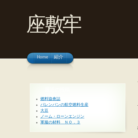
座敷牢
Home
紹介
最近の投稿
燃料協會誌
パレンバンの航空燃料生産
大豆
ノーム・ローンエンジン
軍服の材料 ＮＯ．３