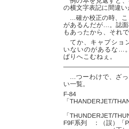
例の本を見返すと、
の横文字表記に間違い
…確か校正の時、こ
があるんだが…。誌面
もあったから、それで
てか、キャプション
いないのがあるな…
ぱりへこむねぇ。
——————————
…つーわけで、ざっ
い一覧。
F-8
「THANDERJET/THA
（
「THUNDERJET/THU
F9F系列 ：（誤）「PA