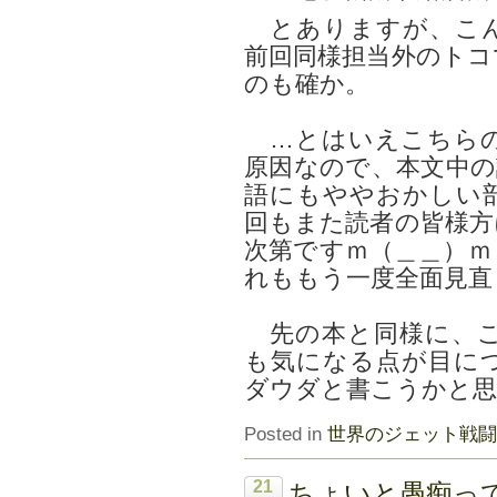
とありますが、こん
前回同様担当外のトコ
のも確か。
…とはいえこちらの
原因なので、本文中の
語にもややおかしい
回もまた読者の皆様方
次第ですｍ（＿＿）ｍ
れももう一度全面見直
先の本と同様に、こ
も気になる点が目に
ダウダと書こうかと
Posted in
世界のジェット戦闘
21
ちょいと愚痴っ