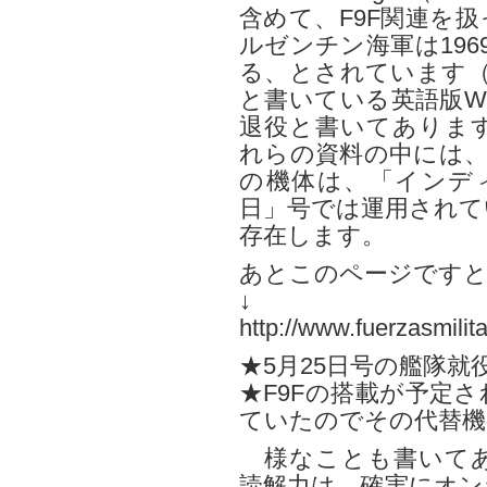
含めて、F9F関連を
ルゼンチン海軍は196
る、とされています（
と書いている英語版Wik
退役と書いてありま
れらの資料の中には、
の機体は、「インディ
日」号では運用されて
存在します。
あとこのページです
↓
http://www.fuerzasmil
★5月25日号の艦隊就役
★F9Fの搭載が予定
ていたのでその代替機
様なことも書いてあ
読解力は、確実にオン