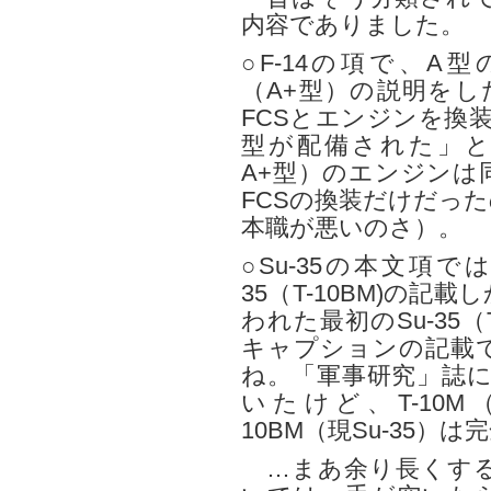
内容でありました。
○F-14の項で、A
（A+型）の説明をし
FCSとエンジンを換
型が配備された」と
A+型）のエンジンは
FCSの換装だけだっ
本職が悪いのさ）。
○Su-35の本文項
35（T-10BM)の
われた最初のSu-35
キャプションの記載
ね。「軍事研究」誌に
いたけど、T-10M（S
10BM（現Su-35）
…まあ余り長くする