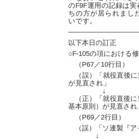
のF9F運用の記録は
ちの方が居られまし
いです。
——————————
以下本日の訂正
○F-105の項における
（P67／10行目）
（誤）「就役直後に
が見直され」
↓
（正）「就役直後に
基本原則）が見直され
（P69／2行目）
（誤）「ソ連製『ア
↓