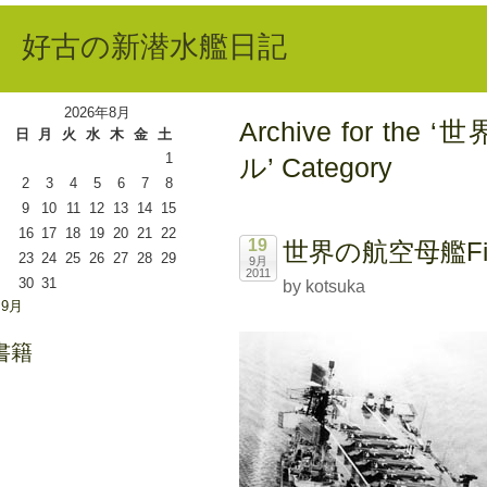
好古の新潜水艦日記
2026年8月
Archive for 
日
月
火
水
木
金
土
1
ル’ Category
2
3
4
5
6
7
8
9
10
11
12
13
14
15
16
17
18
19
20
21
22
19
世界の航空母艦Fi
23
24
25
26
27
28
29
9月
2011
30
31
by kotsuka
 9月
書籍