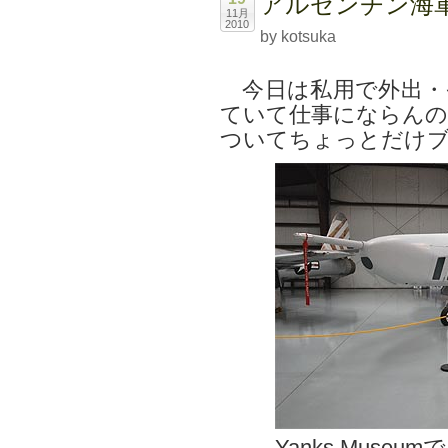
アルゼンチン海軍
11月
2010
by kotsuka
今日は私用で外出・
ていて仕事にならんの
ついてちょっとだけ