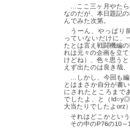
…ここ三ヶ月やたら
なのだが、本日題記の
んでみた次第。
うーん、やっぱり前
っていないだけに、
たとは言え戦闘機編の
れは元々の企画を立て
けどね）、色々思うと
えず出たのは良き哉、
…しかし、今回も編
とはまさか自分が書い
にされたところまで
でしたよ、と（Id○y
大当たりでしたよorz
それはどこかというと、J
その中のP76の10～