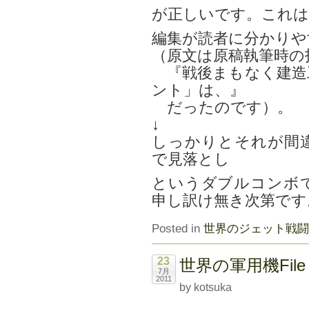
が正しいです。これは
編集が読者に分かりや
（原文は原稿執筆時の
『戦後まもなく建造
ント」は、』
だったのです）。
↓
しっかりとそれが間
で見落とし
というダブルコンボ
申し訳け無き次第です
Posted in
世界のジェット戦闘
23
世界の軍用機File
7月
2011
by kotsuka