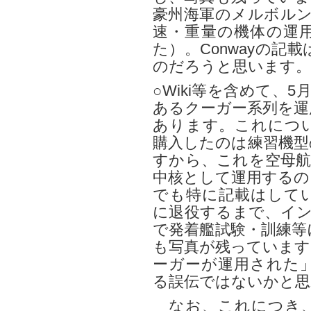
豪州海軍のメルボルン
速・重量の機体の運
た）。Conwayの
のだろうと思います。
○Wiki等を含めて、5
あるクーガー系列を運
あります。これにつ
購入したのは練習機型の
すから、これを空母航
中核として運用するの
でも特に記載はしてい
に退役するまで、イン
で発着艦試験・訓練等
も写真が残っています）
ーガーが運用された
る誤伝ではないかと思
なお、これにつき、