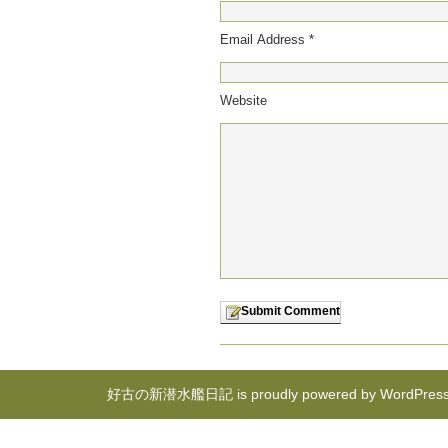
Email Address *
Website
好古の新潜水艦日記 is proudly powered by
WordPres