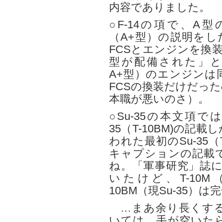
内容でありました。
○F-14の項で、A
（A+型）の説明をし
FCSとエンジンを換
型が配備された」と
A+型）のエンジンは
FCSの換装だけだっ
本職が悪いのさ）。
○Su-35の本文項
35（T-10BM)の
われた最初のSu-35
キャプションの記載
ね。「軍事研究」誌に
いたけど、T-10M（S
10BM（現Su-35）
…まあ余り長くする
いては、手が空いた