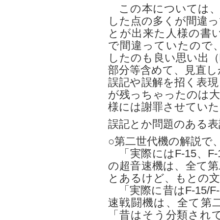
この本については、
した点の多くが間違っ
とが出来た人様の書
で間違っていたので
したのも良い思い出（
部分等含めて、見直し
誤記や誤解を招く表現
が残っちゃったのは大
様には謝罪させていた
誤記とか問題のある表
○第二世代機の解説で
「実際にはF-15、F
の超音速機は、全て第
とあるけど、もとの文
「実際に昔はF-15/
速戦闘機は、全て第
「昔はそう分類され