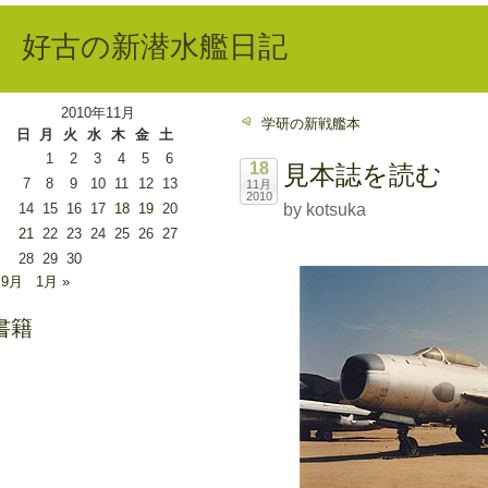
好古の新潜水艦日記
2010年11月
学研の新戦艦本
日
月
火
水
木
金
土
1
2
3
4
5
6
18
見本誌を読む
7
8
9
10
11
12
13
11月
2010
14
15
16
17
18
19
20
by kotsuka
21
22
23
24
25
26
27
28
29
30
 9月
1月 »
書籍