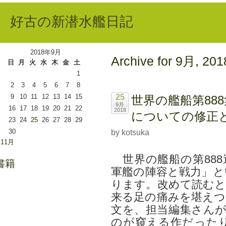
好古の新潜水艦日記
2018年9月
Archive for 9月, 201
日
月
火
水
木
金
土
1
2
3
4
5
6
7
8
9
10
11
12
13
14
15
25
世界の艦船第888
9月
16
17
18
19
20
21
22
2018
についての修正
23
24
25
26
27
28
29
30
by kotsuka
 11月
世界の艦船の第888
書籍
軍艦の陣容と戦力」と
ります。改めて読むと
来る足の痛みを堪えつ
文を、担当編集さんが
のが窺える作だった