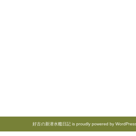
好古の新潜水艦日記 is proudly powered by
WordPres