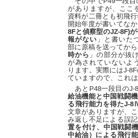
その中でP49一段目
がありますが、ここ
資料が二冊とも初飛行
開始年度が書いてなか
8Fと偵察型のJZ-8
報がない
」と書いた
部に原稿を送ってから
時から
」の部分が抜けて
が為されていないよ
ります。実際にはJ-8
ていますので、これは
あとP48一段目のJ-
給油機能と中国戦闘機
る飛行能力を得たJ-8Ⅳ
文章がありますが、こ
み返し不足による誤記
置を付け、中国戦闘機
中給油）による飛行能力を