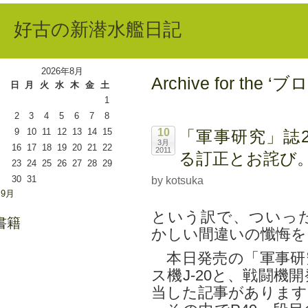
好古の新潜水艦日記
2026年8月
Archive for the 
日
月
火
水
木
金
土
1
2
3
4
5
6
7
8
9
10
11
12
13
14
15
10
「軍事研究」誌2
3月
16
17
18
19
20
21
22
2011
る訂正とお詫び
23
24
25
26
27
28
29
30
31
by kotsuka
 9月
という訳で、ついっ
書籍
かしい間違いの懺悔を
本日発売の「軍事研
ス機J-20と、戦闘
当した記事があります