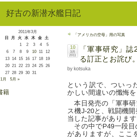
好古の新潜水艦日記
2011年3月
「アメリカの空母」用の写真
日
月
火
水
木
金
土
1
2
3
4
5
10
「軍事研究」誌2
6
7
8
9
10
11
12
3月
2011
る訂正とお詫び
13
14
15
16
17
18
19
20
21
22
23
24
25
26
by kotsuka
27
28
29
30
31
 1月
5月 »
という訳で、ついっ
書籍
かしい間違いの懺悔を
本日発売の「軍事研
ス機J-20と、戦闘
当した記事があります
その中でP49一段目
がありますが、ここ