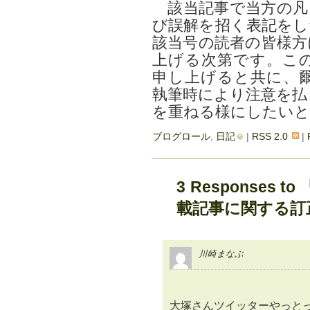
該当記事で当方の凡
び誤解を招く表記をし
該当号の読者の皆様方
上げる次第です。こ
申し上げると共に、
執筆時により注意を払
を重ねる様にしたいと
ブログロール
,
日記
|
RSS 2.0
|
3 Responses 
載記事に関する訂
川崎まなぶ
大塚さんツイッターやっと