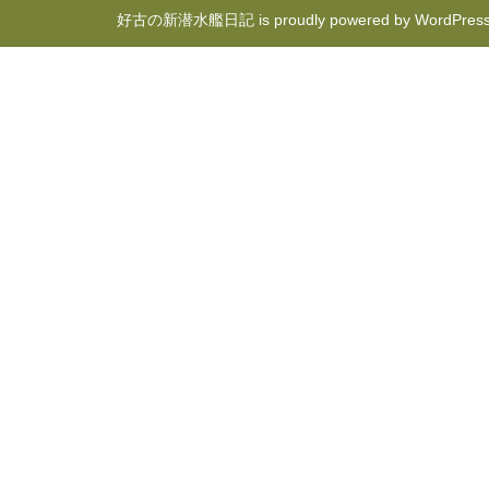
好古の新潜水艦日記 is proudly powered by
WordPres