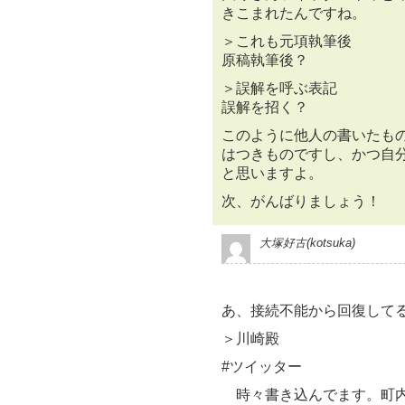
きこまれたんですね。
＞これも元項執筆後
原稿執筆後？
＞誤解を呼ぶ表記
誤解を招く？
このように他人の書いたも
はつきものですし、かつ自
と思いますよ。
次、がんばりましょう！
大塚好古(kotsuka)
あ、接続不能から回復してる＼
＞川崎殿
#ツイッター
時々書き込んでます。町内