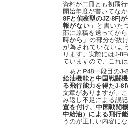
資料が二冊とも初飛行
開始年度が書いてなか
8Fと偵察型のJZ-8
報がない
」と書いた
部に原稿を送ってから
時から
」の部分が抜けて
が為されていないよ
ります。実際にはJ-8
ていますので、これは
あとP48一段目のJ-
給油機能と中国戦闘機
る飛行能力を得たJ-8Ⅳ
文章がありますが、こ
み返し不足による誤記
置を付け、中国戦闘機
中給油）による飛行能力を
うのが正しい内容にな