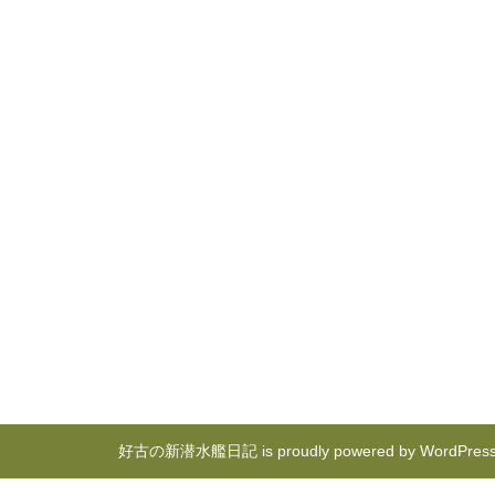
好古の新潜水艦日記 is proudly powered by
WordPres