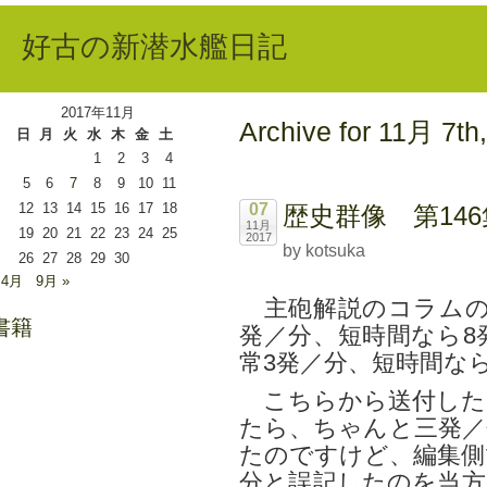
好古の新潜水艦日記
2017年11月
Archive for 11月 7th
日
月
火
水
木
金
土
1
2
3
4
5
6
7
8
9
10
11
12
13
14
15
16
17
18
07
歴史群像 第14
11月
19
20
21
22
23
24
25
2017
by kotsuka
26
27
28
29
30
 4月
9月 »
主砲解説のコラムの
書籍
発／分、短時間なら8
常3発／分、短時間な
こちらから送付した
たら、ちゃんと三発／
たのですけど、編集側
分と誤記したのを当方