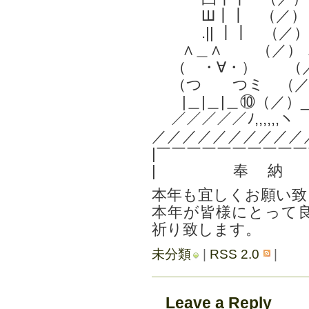
Ш┃┃ （／
.|| ┃┃ （／
∧＿∧ （／） ∧
（ ・∀・） （／）（
（つ つミ （／）
|＿|＿|＿⑩（／）_|
／／／／／ﾉ,,,,,,ヽ
／／／／／／／／／／
|￣￣￣￣￣￣￣￣￣￣
| 奉 納
本年も宜しくお願い致
本年が皆様にとって
祈り致します。
未分類
|
RSS 2.0
|
Leave a Reply