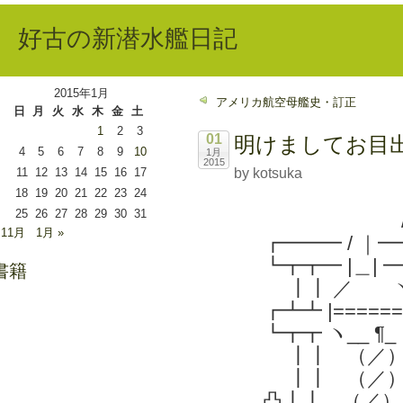
好古の新潜水艦日記
2015年1月
アメリカ航空母艦史・訂正
日
月
火
水
木
金
土
1
2
3
01
明けましてお目
4
5
6
7
8
9
10
1月
2015
11
12
13
14
15
16
17
by kotsuka
18
19
20
21
22
23
24
25
26
27
28
29
30
31
/ 
 11月
1月 »
┏━━━ / ｜━
┗┳┳━ |＿| ━
書籍
┃┃ ／ 
┏┻┻ |======
┗┳┳ ヽ__ ¶_ 
┃┃ （／
┃┃ （／
凸┃┃ （／