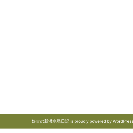
好古の新潜水艦日記 is proudly powered by
WordPres