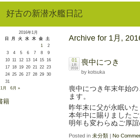
好古の新潜水艦日記
2016年1月
Archive for 1月, 201
日
月
火
水
木
金
土
1
2
3
4
5
6
7
8
9
10
11
12
13
14
15
16
01
喪中につき
1月
17
18
19
20
21
22
23
2016
by kotsuka
24
25
26
27
28
29
30
31
喪中につき年末年始の
 1月
6月 »
ます。
書籍
昨年末に父が永眠いた
本年中に賜りましたご
明年も変わらぬご厚誼
Posted in
未分類
|
No Commen