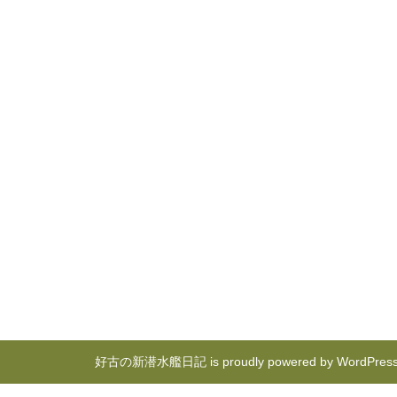
好古の新潜水艦日記 is proudly powered by
WordPres