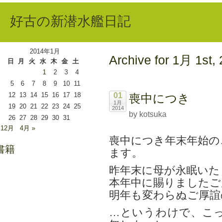
好古の新潜水艦日記
2014年1月
Archive for 1月 1st,
日
月
火
水
木
金
土
1
2
3
4
5
6
7
8
9
10
11
12
13
14
15
16
17
18
01
喪中につき
1月
19
20
21
22
23
24
25
2014
by kotsuka
26
27
28
29
30
31
 12月
4月 »
喪中につき年末年始の
書籍
ます。
昨年末に母が永眠いた
本年中に賜りましたご
明年も変わらぬご厚誼
…というわけで、こっ