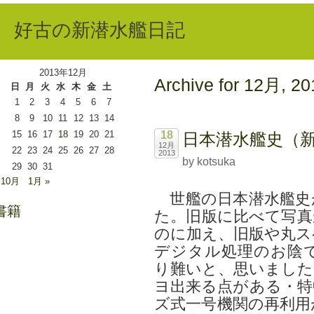
好古の新潜水艦日記
2013年12月
Archive for 12月, 20
日
月
火
水
木
金
土
1
2
3
4
5
6
7
8
9
10
11
12
13
14
15
16
17
18
19
20
21
18
日本潜水艦史（
12月
22
23
24
25
26
27
28
2013
by kotsuka
29
30
31
 10月
1月 »
世艦の日本潜水艦史
書籍
た。旧版に比べて写真
のに加え、旧版や丸ス
デジタル処理のお陰
り難いと、思いました
ヨ出来る点がある・特
ズ式一号機関の再利用