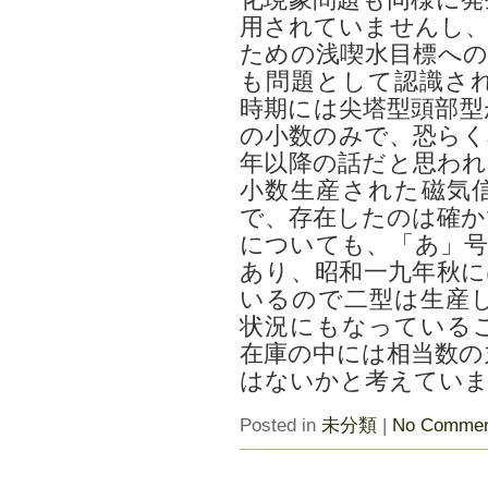
化現象問題も同様に発
用されていませんし、
ための浅喫水目標への
も問題として認識さ
時期には尖塔型頭部型
の小数のみで、恐らく
年以降の話だと思われ
小数生産された磁気
で、存在したのは確か
についても、「あ」号
あり、昭和一九年秋に
いるので二型は生産
状況にもなっている
在庫の中には相当数の
はないかと考えてい
Posted in
未分類
|
No Commen