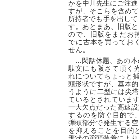
かを中川先生にご注進
すが、そこらを含めて
所持者でも手を出して
す。あとまあ、旧版と
ので、旧版をまだお
でに古本を買ってお
せん。
…閑話休題、あの本
駄文にも阪さて頂く
れについてちょっと捕
頭形状ですが、基本的
うように二型には尖塔
ているとされています
一大欠点だった高速設
するのを防ぐ目的で、
弾頭部分で発生する空
を抑えることを目的
形状の弾頭装着により