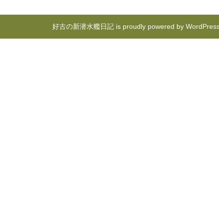
好古の新潜水艦日記 is proudly powered by
WordPres