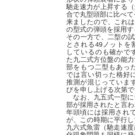
馳走速力が上昇する（
合で丸型頭部に比べて
来ましたので、これは
の型式の弾頭を採用す
その一方で、二型の試
とされる49ノットを
しているのも確かで
た九二式方位盤の能力
部をもつ二型もあっ
では言い切った格好
推測が混じっていま
びを申し上げる次第で
なお、九五式一型に
部が採用されたと言わ
年頭頃には採用され
が、この時期に平行し
九六式魚雷（馳走速度