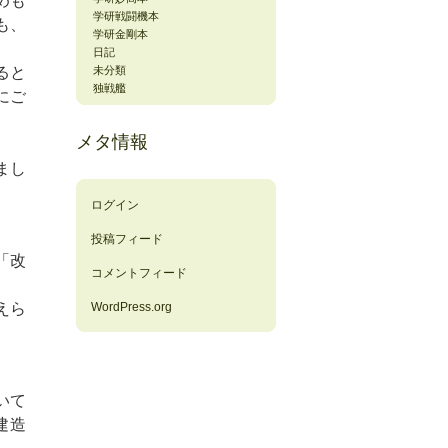
めも
学研戦闘機本
も、
学研金剛本
日記
ると
未分類
独戦艦
にご
メタ情報
まし
ログイン
投稿フィード
「改
コメントフィード
えら
WordPress.org
いて
建造