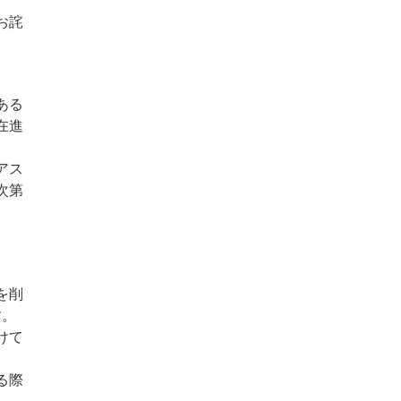
お詫
ある
在進
アス
次第
を削
す。
けて
る際