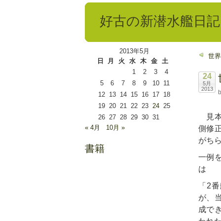
好古の新潜水艦日記
2013年5月
世界
日
月
火
水
木
金
土
1
2
3
4
24
5
6
7
8
9
10
11
5月
2013
b
12
13
14
15
16
17
18
19
20
21
22
23
24
25
見本
26
27
28
29
30
31
« 4月
10月 »
側修
がちら
書籍
一例
は
「2
が、
成で