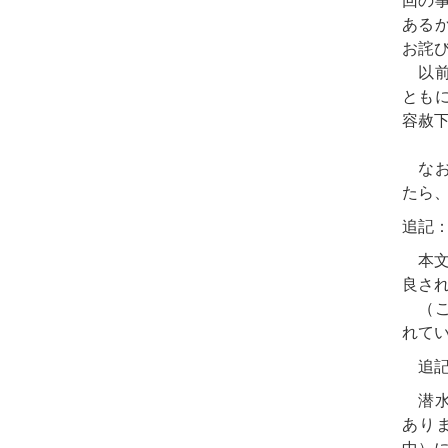
回の
ある
お詫
以前
とも
容赦
なお
たら
追記
本文
良され
（こ
れて
追記
潜水艦
ありま