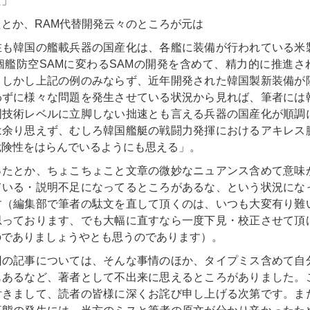
た」
たとか、RAM代替開発云々のところが元は
在も韓国の艦載兵器の国産化は、各艦に装備が行われている米
個艦防空SAMに変わるSAMの開発を含めて、精力的に推進さ
。しかし上記の例のみならず、近年開発された韓国製新装備が
わずに様々な問題を発生させている状況から見れば、筆者には
国技術レベルに立脚しない拙速とも言える兵器の国産化が順調
は余り思えず、むしろ韓国艦艇の戦闘力発揮におけるアキレス
危険性をはらんでいるようにも思える」。
ったとか、ちょこちょこと文章の微妙なニュアンス含めて意味
ている・説明不足になってるところがあるな、という状況にな
す（編集部で筆者の駄文を直して頂くのは、いつも大変有り難
思っております、でも大幅に直すなら一度下見・校正させて頂
のでありましょうやとも思うのであります）。
の記事については、そんな事情のほか、タイプミス含めて自
もあるなど、著者として不出来に思えるところがありました。
付きまして、読者の皆様に深くお詫び申し上げる次第です。ま