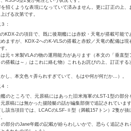
、KSS-3型2隻が発注という状況です。
を招くような表現になっていて済みません。更に訂正の上、
し上げる次第です。
３：
のKDX-2の項目で、既に後期艦には赤鮫・天竜が搭載可能で
めますが、KDX-2へのK-VLSの搭載と赤鮫／天竜の配備は現
です。
Aは元々米製VLAの物の運用能力があります（本文の「垂直型
クの搭載は～」はこれに絡む物）これもお詫びの上、訂正する
。
かし、本文色々弄られすぎていて、もはや何が何だか…）。
４：
艦のところで、元原稿にはあった旧米海軍のLST-1型の部分
、元原稿には無かった揚陸艇の話が編集部側で追記されていま
該当項目では、LCACのLSF-Ⅱ型（満載157トン）2隻が抜
す。
の部分のJane年鑑の記載が紛らわしいかで、恐らく追記され