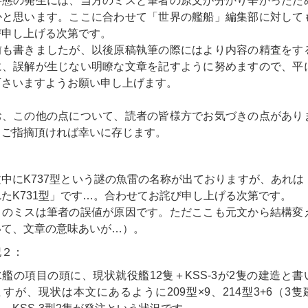
事態の発生には、当方のミスと筆者の原文が分かり辛かったた
かと思います。ここに合わせて「世界の艦船」編集部に対して
び申し上げる次第です。
も書きましたが、以後原稿執筆の際にはより内容の精査をす
に、誤解が生じない明瞭な文章を記すように努めますので、平
下さいますようお願い申し上げます。
、この他の点について、読者の皆様方でお気づきの点があり
、ご指摘頂ければ幸いに存じます。
：
中にK737型という謎の魚雷の名称が出ておりますが、あれは
たK731型」です…。合わせてお詫び申し上げる次第です。
のミスは筆者の誤値が原因です。ただここも元文から結構変
いて、文章の意味あいが…）。
２：
の項目の頭に、現状就役艦12隻＋KSS-3が2隻の建造と書
すが、現状は本文にあるように209型×9、214型3+6（3隻