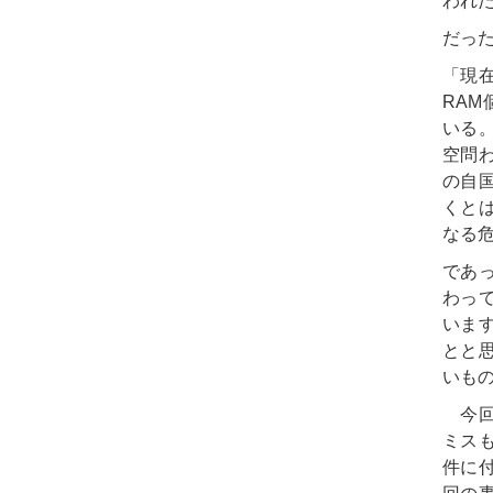
われ
だっ
「現
RAM
いる
空問
の自
くと
なる
であ
わっ
いま
とと
いも
今回
ミス
件に