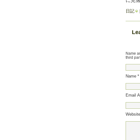
に見
日記
Le
Name and
third par
Name *
Email A
Websit