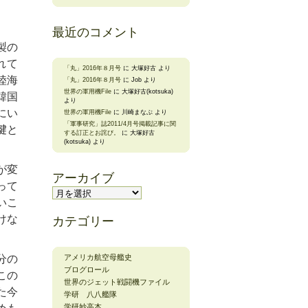
最近のコメント
製の
れて
「丸」2016年８月号
に
大塚好古
より
陸海
「丸」2016年８月号
に
Job
より
世界の軍用機File
に
大塚好古(kotsuka)
韓国
より
にい
世界の軍用機File
に
川崎まなぶ
より
「軍事研究」誌2011/4月号掲載記事に関
腱と
する訂正とお詫び。
に
大塚好古
(kotsuka)
より
が変
アーカイブ
って
ア
ー
いこ
カ
けな
カテゴリー
イ
ブ
分の
アメリカ航空母艦史
ブログロール
この
世界のジェット戦闘機ファイル
た今
学研 八八艦隊
学研妙高本