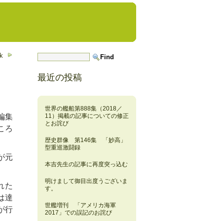
k
最近の投稿
世界の艦船第888集（2018／
編集
11）掲載の記事についての修正
とお詫び
ころ
歴史群像 第146集 「妙高」
型重巡激闘録
が元
本吉先生の記事に再度突っ込む
明けまして御目出度うございま
れた
す。
は達
世艦増刊 「アメリカ海軍
が行
2017」での誤記のお詫び