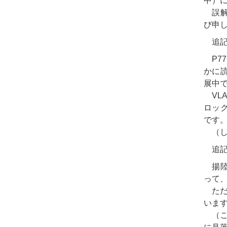
中）に
誤解
び申
追記
P77
かに読
展中
VL
ロッ
です
（し
追記
揚陸
って
ただし
いま
（こ