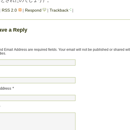
落とされたのでしょう）。
|
RSS 2.0
|
Respond
|
Trackback
|
ave a Reply
 Email Address are required fields. Your email will not be published or shared wi
ties.
ddress *
e