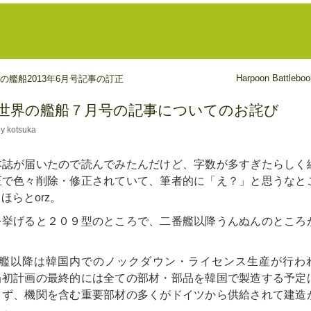
Harpoon Battleboo
の艦船2013年6月号記事の訂正
世界の艦船７月号の記事についてのお詫び
y kotsuka
誌が届いたので読んでみたんだけど、字数が多すぎたらしく
正で色々削除・修正されていて、筆者的に「え？」と思うなと
ほらとorz。
を挙げると２０９型のところで、二番艦以降うんぬんのところ
番艦以降は韓国内でのノックダウン・ライセンス生産が行わ
当初計画の最終的には全ての部材・部品を韓国で製造する予定
きず、機関を含む重要部材の多くがドイツから供給されて建造