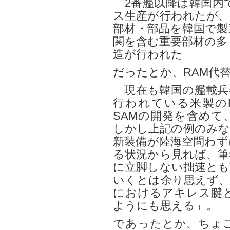
「2番艦以降は韓国内
ス生産が行われたが、
部材・部品を韓国で製
関を含む重要部材の多
造が行われた」
だったとか、RAM代
「現在も韓国の艦載兵
行われている米製のR
SAMの開発を含めて
しかし上記の例のみな
新装備が陸海空問わず
る状況から見れば、筆
に立脚しない拙速とも
いくとは余り思えず、
におけるアキレス腱
ようにも思える」。
であったとか、ちょ