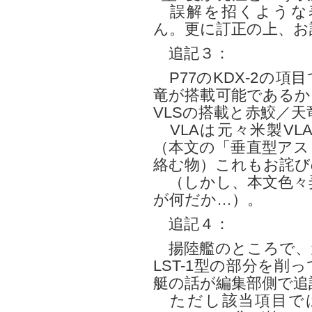
誤解を招くような
ん。更に訂正の上、お
追記３：
P77のKDX-2の
竜が搭載可能であるかに
VLSの搭載と赤鮫／
VLAは元々米製VL
（本文の「垂直型アス
絡む物）これもお詫び
（しかし、本文色々
が何だか…）。
追記４：
揚陸艦のところで、
LST-1型の部分を
艇の話が編集部側で追
ただし該当項目では、