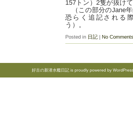
157トン）2隻が抜け
（この部分のJane
恐らく追記される
う）。
Posted in
日記
|
No Comments
好古の新潜水艦日記 is proudly powered by
WordPres