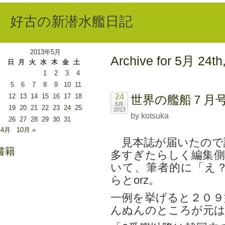
好古の新潜水艦日記
2013年5月
Archive for 5月 24th
日
月
火
水
木
金
土
1
2
3
4
5
6
7
8
9
10
11
12
13
14
15
16
17
18
24
世界の艦船７月
5月
19
20
21
22
23
24
25
2013
by kotsuka
26
27
28
29
30
31
 4月
10月 »
見本誌が届いたので
書籍
多すぎたらしく編集側
いて、筆者的に「え
らとorz。
一例を挙げると２０９
んぬんのところが元