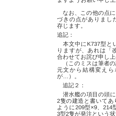
ますようお願い申し上
なお、この他の点に
づきの点がありまし
存じます。
追記：
本文中にK737型と
りますが、あれは「改
合わせてお詫び申し上
（このミスは筆者の
元文から結構変えら
が…）。
追記２：
潜水艦の項目の頭に、
2隻の建造と書いてあ
ように209型×9、214
3型2隻が発注という