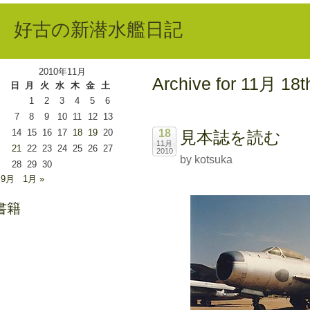
好古の新潜水艦日記
2010年11月
Archive for 11月 18t
日
月
火
水
木
金
土
1
2
3
4
5
6
7
8
9
10
11
12
13
14
15
16
17
18
19
20
18
見本誌を読む
11月
21
22
23
24
25
26
27
2010
by kotsuka
28
29
30
 9月
1月 »
書籍