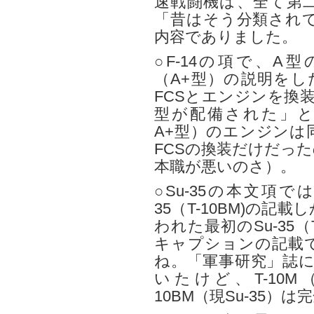
速戦闘機は、全て第
「昔はそう分類され
内容でありました。
○F-14の項で、A
（A+型）の説明をし
FCSとエンジンを換
型が配備された」と
A+型）のエンジンは
FCSの換装だけだっ
本職が悪いのさ）。
○Su-35の本文項
35（T-10BM)の
われた最初のSu-35
キャプションの記載
ね。「軍事研究」誌に
いたけど、T-10M（S
10BM（現Su-35）