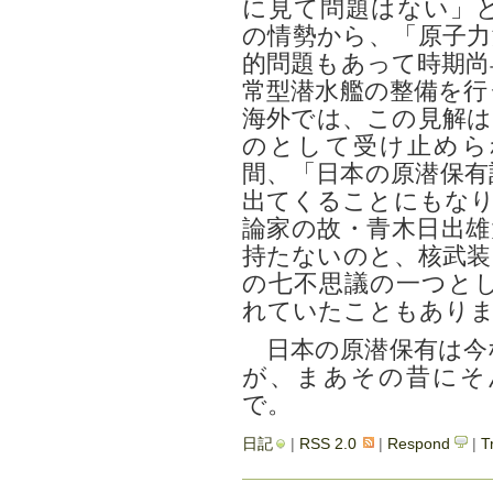
に見て問題はない」
の情勢から、「原子力
的問題もあって時期尚
常型潜水艦の整備を行
海外では、この見解は
のとして受け止められ
間、「日本の原潜保有
出てくることにもなり
論家の故・青木日出雄
持たないのと、核武装
の七不思議の一つと
れていたこともあり
日本の原潜保有は今
が、まあその昔にそ
で。
日記
|
RSS 2.0
|
Respond
|
T