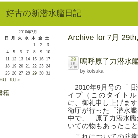
好古の新潜水艦日記
2010年7月
Archive for 7月 29th
日
月
火
水
木
金
土
1
2
3
4
5
6
7
8
9
10
11
12
13
14
15
16
17
29
嗚呼原子力潜水
7月
18
19
20
21
22
23
24
2010
by kotsuka
25
26
27
28
29
30
31
 6月
9月 »
2010年9月号の「
書籍
イプ（このタイトル
に、御礼申し上げます
衛庁が行った「潜水艦
中で、「原子力潜水艦
いての物もあったこ
これについての防衛