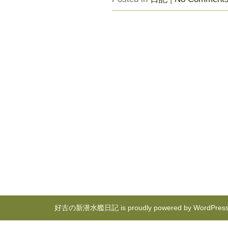
好古の新潜水艦日記 is proudly powered by
WordPres