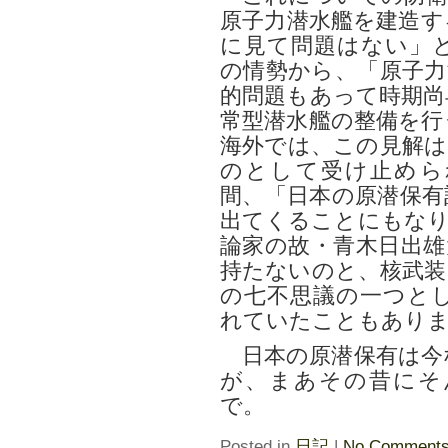
原子力潜水艦を建造す
に見て問題はない」
の情勢から、「原子力
的問題もあって時期尚
常型潜水艦の整備を行
海外では、この見解は
のとして受け止められ
間、「日本の原潜保有
出てくることにもなり
論家の故・青木日出雄
持たないのと、核武装
の七不思議の一つと
れていたこともあり
日本の原潜保有は今
が、まあその昔にそ
で。
Posted in
日記
|
No Comments