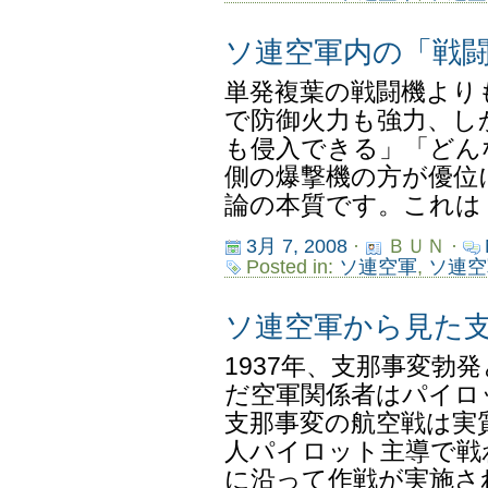
ソ連空軍内の「戦
単発複葉の戦闘機より
で防御火力も強力、し
も侵入できる」「どん
側の爆撃機の方が優位
論の本質です。これはド
3月 7, 2008
·
ＢＵＮ ·
Posted in:
ソ連空軍
,
ソ連空
ソ連空軍から見た
1937年、支那事変勃
だ空軍関係者はパイロッ
支那事変の航空戦は実
人パイロット主導で戦
に沿って作戦が実施され