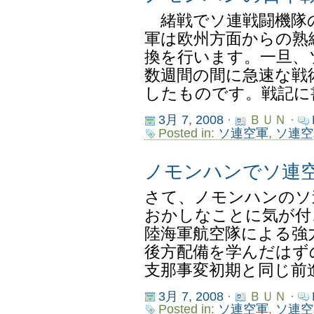
緒戦でソ連戦闘機隊
軍は欧州方面からの熟
換を行います。一旦、
数週間の間に急速な戦
したものです。戦記に書
3月 7, 2008
·
ＢＵＮ ·
Posted in:
ソ連空軍
,
ソ連空
ノモンハンでソ連
さて、ノモンハンのソ
おかしなことに気が付
陸海軍航空隊による強
後方配備を学んだはず
支那事変初期と同じ前進
3月 7, 2008
·
ＢＵＮ ·
Posted in:
ソ連空軍
,
ソ連空