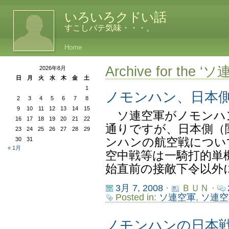
いろいろクドい話
すこしバテ気味・・・。
Home
Archive for the ‘
2026年8月
日
月
火
水
木
金
土
1
ノモンハン、日本
2
3
4
5
6
7
8
9
10
11
12
13
14
15
ソ連空軍がノモンハ
16
17
18
19
20
21
22
通りですが、日本側（
23
24
25
26
27
28
29
30
31
ンハンの航空戦につい
« 1月
空中戦等は一騎打的単
始直前の接敵下令以外に
3月 7, 2008
·
ＢＵＮ ·
Posted in:
ソ連空軍
,
ソ連空
ノモンハンの日本