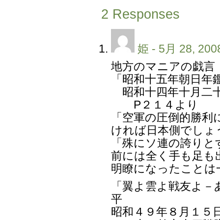
2 Responses
姫
- 5月 28, 200
地方のマニアの戯言
「昭和十五年朝日年
昭和十四年十月二十
P２１４より
「空軍の圧倒的勝利
ければ日本側でしょ
「殊にソ連の誇りと
前には全く手も足も
明瞭になったことは
「翼よ雲よ戦友よ－
平
昭和４９年８月１５