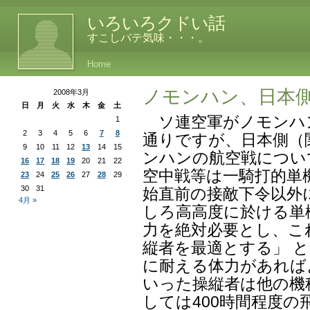
いろいろクドい話
すこしバテ気味・・・。
Home
ノモンハン、日本
2008年3月
日
月
火
水
木
金
土
ソ連空軍がノモンハ
1
2
3
4
5
6
7
8
通りですが、日本側（
9
10
11
12
13
14
15
ンハンの航空戦につい
16
17
18
19
20
21
22
空中戦等は一騎打的単
23
24
25
26
27
28
29
30
31
始直前の接敵下令以外
4月 »
しろ高高度に於ける単
力を絶対必要とし、こ
縦者を最適とする」 
に耐える体力があれば
いった操縦者は他の機
しては400時間程度