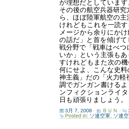
が理想だとしています
その後の航空兵器研究
ら、ほぼ陸軍航空の主
けれどもこれを一読す
メージから余りにかけ
の話だ」と首を傾げて
戦分野で「戦車はべつ
いか」という主張もあ
すけれどもまた次の機
何にせよ、こんな史料
神主義」だの「火力軽
調でガンガン書けるよ
ンフィクションライタ
日も頑張りましょう。
3月 7, 2008
·
ＢＵＮ ·
Posted in:
ソ連空軍
,
ソ連空