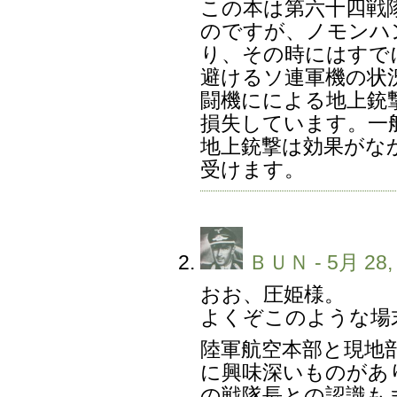
この本は第六十四戦
のですが、ノモンハ
り、その時にはすで
避けるソ連軍機の状
闘機にによる地上銃
損失しています。一
地上銃撃は効果がな
受けます。
ＢＵＮ
- 5月 28,
おお、圧姫様。
よくぞこのような場
陸軍航空本部と現地
に興味深いものがあ
の戦隊長との認識も