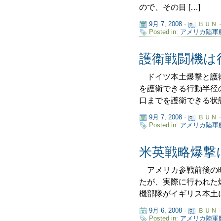
ので、その目 […]
9月 7, 2008
·
ＢＵＮ 
Posted in:
アメリカ陸軍
護衛戦闘機は
ドイツ本土爆撃と護衛
を護衛できる行動半径
口までを護衛できる状態
9月 7, 2008
·
ＢＵＮ 
Posted in:
アメリカ陸軍
米英戦略爆撃
アメリカ参戦前後の時
たが、実際に行われた
機部隊がイギリス本土に
9月 6, 2008
·
ＢＵＮ 
Posted in:
アメリカ陸軍