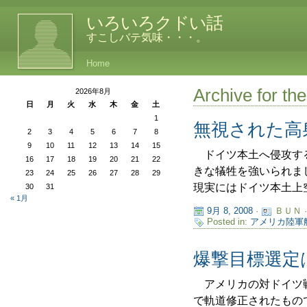
いろいろクドい話
すこしバテ気味・・・。
Home
Archive for
2026年8月
日
月
火
水
木
金
土
1
無視された高
2
3
4
5
6
7
8
9
10
11
12
13
14
15
ドイツ本土へ侵攻する
16
17
18
19
20
21
22
きな犠牲を強いられま
23
24
25
26
27
28
29
現実にはドイツ本土上空
30
31
« 1月
9月 8, 2008
·
ＢＵＮ 
Posted in:
アメリカ陸軍
爆撃目標選定
アメリカの対ドイツ戦略
で軌道修正されたもの