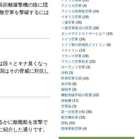
アメリカ海軍
(11)
長距離爆撃機の陰に隠
アメリカ空軍
(4)
アメリカ陸軍航空隊
(24)
敵空軍を撃破するには
イギリス空軍
(19)
ソ連空軍
(35)
ソ連空軍復活の背景
(28)
タンクデストロイヤーとは？
(10)
ドイツ空軍
(24)
ドイツ軍の防御戦ドクトリン
(9)
ドクトリン
(13)
フランス空軍
(29)
フランス空軍前史
(22)
は段々とキナ臭くなっ
ポーランド空軍
(3)
諸国はその脅威に対抗し
冷戦
(3)
即席空軍大国
(10)
未分類
(6)
核戦争
(3)
機動突破作戦の変遷
(10)
発動機
(17)
空軍論
(3)
第一次世界大戦
(35)
航空機生産
(33)
るかに敵艦船を攻撃で
陸戦
(32)
陸海軍航空隊
(4)
に紹介した通りです。