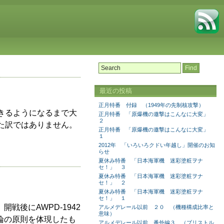
最近の投稿
正月特番 付録 （1949年の先制核攻撃）
きるようになるまで大
正月特番 「原爆機の邀撃はこんなに大変」
２
た訳ではありません。
正月特番 「原爆機の邀撃はこんなに大変」
１
2012年 「いろいろクドい年越し」開催のお知
らせ
夏休み特番 「日本海軍機 迷彩塗粧ヲナ
セ！」 ３
夏休み特番 「日本海軍機 迷彩塗粧ヲナ
セ！」 ２
夏休み特番 「日本海軍機 迷彩塗粧ヲナ
セ！」 １
戦後にAWPD-1942
アルメデレール以前 ２０ （機種構成比率と
意味）
論の原則を体現したも
アルメデレール以前 番外編３ （ブリストル