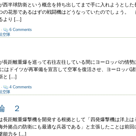
西半球防衛という概念を持ち出してまで手に入れようとした
つの花形であるはずの戦闘機はどうなっていたのでしょう。 
より […]
 ·
6 Comments
航空隊
長距離重爆を巡って右往左往している間にヨーロッパの情勢
5年にはドイツが再軍備を宣言して空軍を復活させ、ヨーロッパ
 […]
 ·
4 Comments
航空隊
論 ２
長距離重爆撃機を開発する根拠として「四発爆撃機は洋上は
海外拠点の防衛にも最適な兵器である」と主張したことは前回
能力を […]