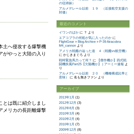
の従姉妹）
アルメデレール以前 １９ （近接航空支援の
対価）
最近のコメント
イワンのばか
に
？
より
エアコブラの何処が気に入ったのか
に
FlightGear » Blog Archive » P-39 Airacobra
M4_cannon
より
本土へ侵攻する爆撃機
アメリカ戦艦の辿った道 ４（戦艦vs航空機）
アがやっと大陸の入り
に
かじきまぐろ
より
戦時緊急馬力って何？
に
【傑作機か】四式戦
闘機疾風Part25【欠陥機か】 | アーミー速報
よ
り
アルメデレール以前 ２０ （機種構成比率と
意味）
に
名も無きファン
より
アーカイブ
2013年1月
(1)
ことは既に紹介しまし
2012年12月
(3)
2012年8月
(3)
アメリカの長距離爆撃
2010年3月
(4)
2010年2月
(4)
2010年1月
(7)
2009年12月
(8)