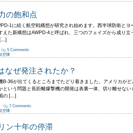
力の飽和点
PD-1に続く航空戦構想が研究され始めます。西半球防衛とヨ
すえた新構想はAWPD-4と呼ばれ、三つのフェイズから成り立
…]
·
5 Comments
航空隊
はなぜ発注されたか？
B-36が出てくるところまでたどり着きました。アメリカがど
かという問題と長距離爆撃機の開発は表裏一体、切り離せない
 […]
 ·
7 Comments
航空隊
リン十年の停滞