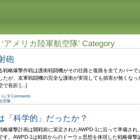
 the ‘アメリカ陸軍航空隊’ Category
射砲
戦略爆撃作戦は護衛戦闘機がその往路と復路を全てカバーで
したが、友軍戦闘機の完全な護衛が実現しても損害が無くなっ
で長距 […]
·
9 Comments
航空隊
は「科学的」だったか？
爆撃計画は開戦前に策定されたAWPD-1に沿って準備され、開
です。AWPD-1は戦前からのドーウェ思想を体現した戦略爆撃