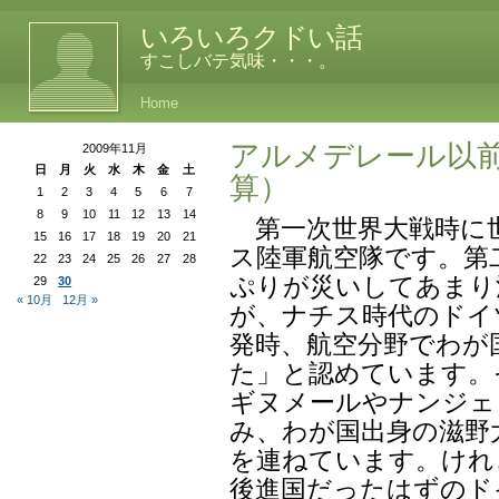
いろいろクドい話
すこしバテ気味・・・。
Home
アルメデレール以
2009年11月
日
月
火
水
木
金
土
算）
1
2
3
4
5
6
7
8
9
10
11
12
13
14
第一次世界大戦時に
15
16
17
18
19
20
21
ス陸軍航空隊です。第
22
23
24
25
26
27
28
ぷりが災いしてあまり
29
30
« 10月
12月 »
が、ナチス時代のドイ
発時、航空分野でわが
た」と認めています。
ギヌメールやナンジェ
み、わが国出身の滋野
を連ねています。けれ
後進国だったはずのド