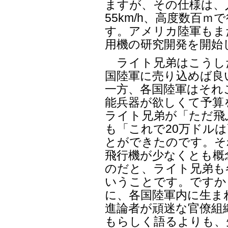
ますが、その仕様は、
55km/h、高度数百
す。アメリカ陸軍もまた
用機の研究開発を開始
ライト兄弟はこうし
国陸軍に売り込めば良
一方、各国陸軍はそれ
能兵器が欲しくて予算
ライト兄弟が「ただ飛
も「これで20万ドル
とができたのです。そ
飛行機が少なくとも概
のだと、ライト兄弟も
いうことです。ですか
に、各国陸軍内に生ま
進論者が頑迷な官僚組
もらしく語るよりも、