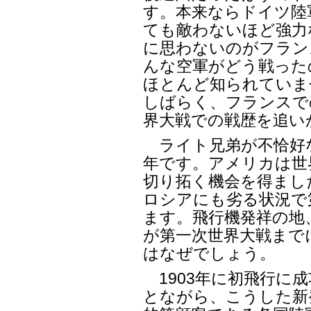
す。本来ならドイツ陸
ても敵わないほど強力
に思わないのがフラン
んな空軍がどう戦った
ほとんど知られていま
しばらく、フランスで
界大戦での戦歴を追い
ライト兄弟が不恰好な
年です。アメリカは世
切り拓く機会を得まし
ロシアにも劣る状況で
ます。飛行機発祥の地
が第一次世界大戦まで
はなぜでしょう。
1903年に初飛行に
とながら、こうした新