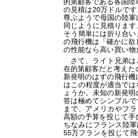
的第顧客である各国陸
の見積は20万ドルで
尊ぶようで母国の陸軍
同じように見積ります
そう簡単には折り合い
の飛行機は「確かに欲
の性能なら高い買い物
さて、ライト兄弟は
在的第顧客だと考えた
新発明のはずの飛行機
はこの程度が適当では
ょうか。未知の新発明
答は極めてシンプルで
まで、アメリカやフラ
高額の予算を投じて手
ちなみにフランス陸軍は
55万フランを投じて