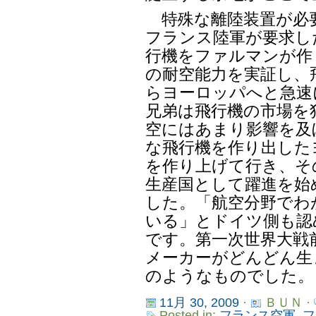
特殊な離陸装置が必
フランス陸軍が要求し
行機をファルマンが作り
の耐空能力を実証し、
らヨーロッパへと急速
兄弟は飛行機の市場を独
空にはあまり影響を及
な飛行機を作り出した
を作り上げて行き、そ
生産国として躍進を始
した。「航空分野でわ
いる」とドイツ側も認
です。第一次世界大戦
メーカーがどんどん生
のようなものでした。
11月 30, 2009
·
ＢＵＮ ·
Posted in:
フランス空軍
,
フ