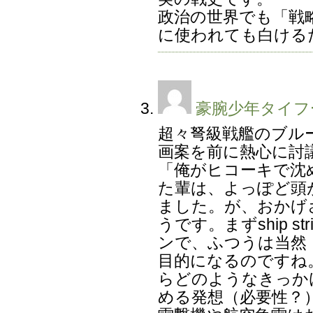
政治の世界でも「戦
に使われても白ける
豪腕少年タイフ
超々弩級戦艦のブル
画案を前に熱心に討
「俺がヒコーキで沈
た輩は、よっぽど頭
ました。が、おかげ
うです。まずship s
ンで、ふつうは当然
目的になるのですね
らどのようなきっか
める発想（必要性？