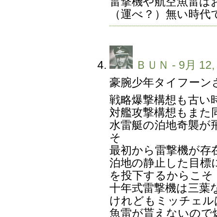
雷撃機や航空魚雷は
（運べ？）無い時代
ＢＵＮ
- 9月 12,
豪腕少年タイフーン
戦略爆撃構想も古い
対艦攻撃構想もまた
水雷艇の泊地奇襲が
そ
最初から雷撃機が存
泊地の静止した目標
を投下するからこそ
十年式雷撃機は三葉
けれどもミッチェル
魚雷が貰えないので