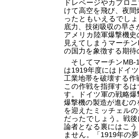
ドレページやカプロニ
けて高空を飛び、夜間
ったともいえるでしょ
底力、技術吸収の早さ
アメリカ陸軍爆撃機史
見えてしまうマーチン
の国力を象徴する期待
そしてマーチンMB-
は1919年度にはドイ
工業地帯を破壊する作
この作戦を指揮するは
す。ドイツ軍の戦略爆
爆撃機の製造が進むの
を迎えたミッチェルの
だったでしょう。戦後
論者となる裏にはこう
ません。「1919年の