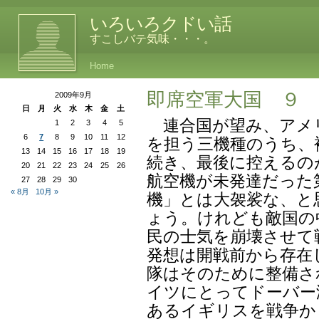
いろいろクドい話
すこしバテ気味・・・。
Home
即席空軍大国 ９
2009年9月
日
月
火
水
木
金
土
連合国が望み、アメ
1
2
3
4
5
6
7
8
9
10
11
12
を担う三機種のうち、
13
14
15
16
17
18
19
続き、最後に控えるの
20
21
22
23
24
25
26
航空機が未発達だった
27
28
29
30
« 8月
10月 »
機」とは大袈裟な、と
ょう。けれども敵国の
民の士気を崩壊させて
発想は開戦前から存在
隊はそのために整備さ
イツにとってドーバー
あるイギリスを戦争か