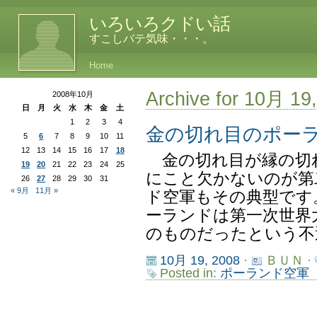
いろいろクドい話
すこしバテ気味・・・。
Home
Archive for 10月 19
2008年10月
日
月
火
水
木
金
土
1
2
3
4
金の切れ目のポー
5
6
7
8
9
10
11
12
13
14
15
16
17
18
金の切れ目が縁の切
19
20
21
22
23
24
25
にこと欠かないのが第
26
27
28
29
30
31
« 9月
11月 »
ド空軍もその典型です。
ーランドは第一次世界
のものだったという不運
10月 19, 2008
·
ＢＵＮ ·
Posted in:
ポーランド空軍