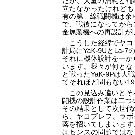
たが、大量の消耗と補
立たなかったけれども
有の第一線戦闘機は余
で、戦後になってから
金属製機への再設計が
こうした経緯でヤコ
計局にYaK-9UとLa
ぞれに機体設計を一か
います。我々が何とな
と戦ったYaK-9Pは
てそれほど間もない19
この見込み違いとそ
闘機の設計作業は二つ
その結果として次世代
ら、ヤコブレフ、ラボ
落を招いてしまいます
はセンスの問題ではな