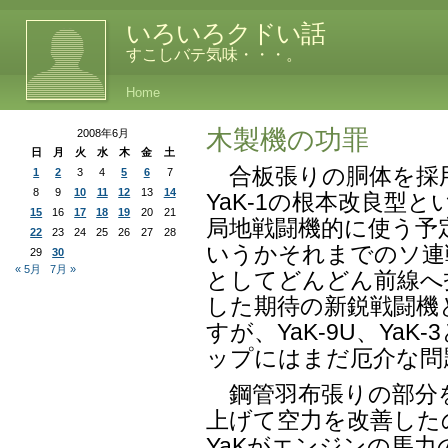
いろいろクドい話
すこしバテ気味・・・。
Home
木製機の功罪
2008年6月
日
月
火
水
木
金
土
合板張りの胴体を採
1
2
3
4
5
6
7
8
9
10
11
12
13
14
YaK-1の根本改良型と
15
16
17
18
19
20
21
局地戦闘機的に使う予
22
23
24
25
26
27
28
いうかそれまでのソ連
29
30
« 5月
7月 »
としてどんどん前線へ
した期待の新鋭戦闘機
すが、YaK-9U、Ya
ップにはまだ厄介な問
鋼管羽布張りの部分
上げて空力を改善した
YaKがエンジンの馬